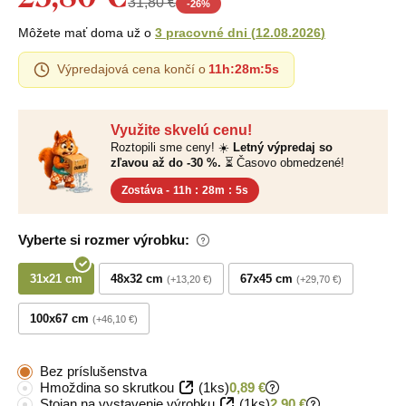
31,80 €
-
26
%
Môžete mať doma už o
3 pracovné dni
(
12.08.2026
)
Výpredajová cena končí o
11h
:
28m
:
4s
Využite skvelú cenu!
Roztopili sme ceny! ☀️
Letný výpredaj so
zľavou až do -30 %.
⏳ Časovo obmedzené!
Zostáva -
11h
:
28m
:
4s
Vyberte si rozmer výrobku:
31x21 cm
48x32 cm
67x45 cm
+13,20 €
+29,70 €
100x67 cm
+46,10 €
Bez príslušenstva
Hmoždina so skrutkou
(1ks)
0,89 €
Stojan na vystavenie výrobku
(1ks)
2,90 €