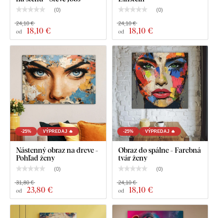
(
0
)
(
0
)
24,10 €
24,10 €
18
,10 €
18
,10 €
od
od
Čo nájdete v balíku?
-25%
VÝPREDAJ 🔥
-25%
VÝPREDAJ 🔥
Nástenný obraz na dreve -
Obraz do spálne - Farebná
Pohľad ženy
tvár ženy
Drevený obraz - Frida Kahlo vo farbách
(
0
)
(
0
)
Vopred namontovaný háčik / háčiky na druhej strane
31,80 €
24,10 €
obrazu
23
,80 €
18
,10 €
od
od
Prehľadný návod na montáž