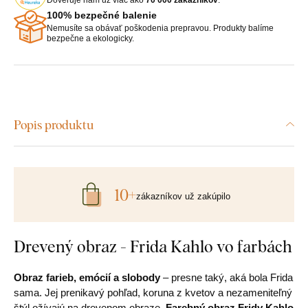
100% bezpečné balenie
Nemusíte sa obávať poškodenia prepravou. Produkty balíme
bezpečne a ekologicky.
Popis produktu
10+
zákazníkov už zakúpilo
Drevený obraz - Frida Kahlo vo farbách
Obraz farieb, emócií a slobody
– presne taký, aká bola Frida
sama. Jej prenikavý pohľad, koruna z kvetov a nezameniteľný
štýl ožívajú na drevenom obraze.
Farebný obraz Fridy Kahlo