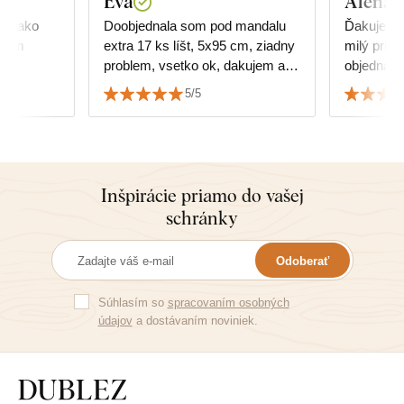
Eva
Alena T
ak, ako
Doobjednala som pod mandalu
Ďakujem v
 Som
extra 17 ks líšt, 5x95 cm, ziadny
milý príst
problem, vsetko ok, dakujem a
objednávky. Mandala nám
srdecne odporucam.
viacúčelov
5/5
cvičíme aj jogu
Alena
Inšpirácie priamo do vašej
schránky
Odoberať
Súhlasím so
spracovaním osobných
údajov
a dostávaním noviniek.