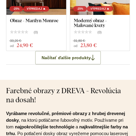
-25%
VÝPREDAJ 🔥
-25%
VÝPREDAJ 🔥
Obraz - Marilyn Monroe
Moderný obraz -
Maľované kvety
(
0
)
(
0
)
33,20 €
31,80 €
24
,90 €
23
,80 €
od
od
Načítať ďalšie produkty
Farebné obrazy z DREVA - Revolúcia
na dosah!
Vyrábame revolučné, prémiové obrazy z hrubej drevenej
dosky
, na ktorú potláčame ľubovoľný motív. Používame pri
tom
najpokročilejšie technológie
a
najkvalitnejšie farby na
trhu
. Po potlačení dosky obraz vyrežeme pomocou laserovej