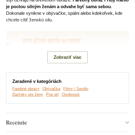
je poctou silným ženám a odvahe byť sama sebou
.
Dokonale vynikne v obývačke, spálni alebo kdekoľvek, kde
chcete cítiť ženskú silu.
Zobraziť viac
Zaradené v kategóriách
Farebné obrazy
Obývačka
Filmy / Seriály
Darčeky pre ženy
Pop art
Osobnosti
Vyrábame prémiové obrazy DUBLEZ vytlačené na
drevenej doske.
Používame pri tom
najpokročilejšie
technológie
a
najkvalitnejšie farby na trhu
. Motív vytlačíme
Recenzie
na dosku a obraz vyrežeme pomocou laserovej technológie,
vďaka čomu má výrobok z boku elegantný tmavohnedý okraj,