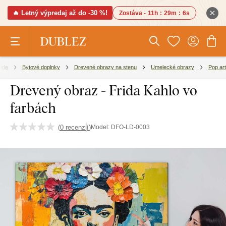
🔥 Letný výpredaj až do -30 %!
Zostáva -
11h
:
29m
:
5s
órie
Bytové doplnky
Drevené obrazy na stenu
Umelecké obrazy
Pop art
Drevený obraz - Frida Kahlo vo
farbách
(
0 recenzií
)
Model:
DFO-LD-0003