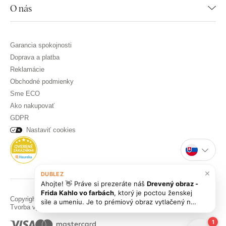
O nás
Garancia spokojnosti
Doprava a platba
Reklamácie
Obchodné podmienky
Sme ECO
Ako nakupovať
GDPR
Nastaviť cookies
×
DUBLEZ
Ahojte! 👋 Práve si prezeráte náš
Drevený obraz -
Frida Kahlo vo farbách
, ktorý je poctou ženskej
Copyright © DUBLEZ 2026 | Všetky práva vyhradené
sile a umeniu. Je to prémiový obraz vytlačený na
Tvorba výkonných internetových obchodov od
RIESENIA
drevenej doske s farbami odolnými voči UV
žiareniu, ktorý vám zaručene oživí priestor! Ak
1