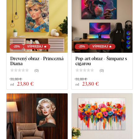
-25%
VÝPREDAJ 🔥
-25%
VÝPREDAJ 🔥
Drevený obraz - Princezná
Pop-art obraz - Šimpanz s
Diana
cigarou
(
0
)
(
0
)
31,80 €
31,80 €
23
,80 €
23
,80 €
od
od