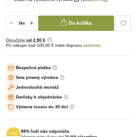
Do košíka
Doručíme
od 2
,90 €
Pri nákupe nad 100,00 € máte dopravu
zadarmo
Bezpečná platba
Sme priamy výrobca
Jednoduchá montáž
Darčeky k objednávke
Výmena tovaru do 30 dní
98% ľudí nás odporúča
Dôveruje nám už viac ako
70 000 zákazníkov
.