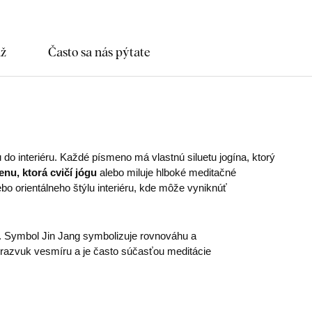
áž
Často sa nás pýtate
 do interiéru. Každé písmeno má vlastnú siluetu jogína, ktorý
enu, ktorá cvičí jógu
alebo miluje hlboké meditačné
bo orientálneho štýlu interiéru, kde môže vyniknúť
. Symbol Jin Jang symbolizuje rovnováhu a
razvuk vesmíru a je často súčasťou meditácie