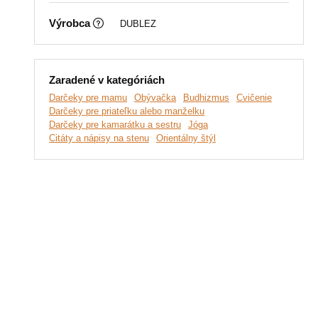
Výrobca
DUBLEZ
Zaradené v kategóriách
Darčeky pre mamu
Obývačka
Budhizmus
Cvičenie
Darčeky pre priateľku alebo manželku
Darčeky pre kamarátku a sestru
Jóga
Citáty a nápisy na stenu
Orientálny štýl