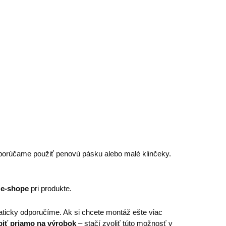
porúčame použiť penovú pásku alebo malé klinčeky.
 e-shope
pri produkte.
ticky odporučíme. Ak si chcete montáž ešte viac
piť priamo na výrobok
– stačí zvoliť túto možnosť v