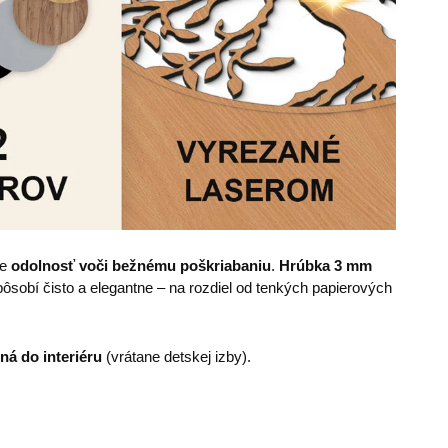
je
odolnosť voči bežnému poškriabaniu
.
Hrúbka
3 mm
sobí čisto a elegantne – na rozdiel od tenkých papierových
ná do interiéru
(vrátane detskej izby).