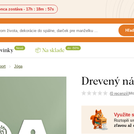
nca zostáva -
17h
:
18m
:
56s
Hľad
Nové
do -50%
vinky
📦 Na sklade
port
Jóga
Drevený ná
(
0 recenzií
)
Mo
Využite 
Roztopili 
zľavou až 