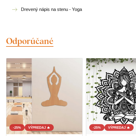
Drevený nápis na stenu - Yoga
Odporúčané
-25%
VÝPREDAJ 🔥
-25%
VÝPREDAJ 🔥