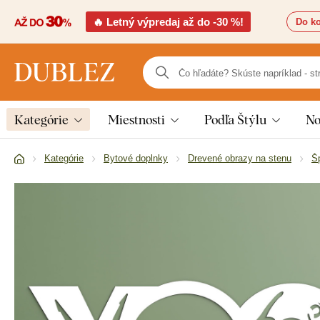
🔥 Letný výpredaj až do -30 %!
Do ko
Kategórie
Miestnosti
Podľa Štýlu
No
Kategórie
Bytové doplnky
Drevené obrazy na stenu
Š