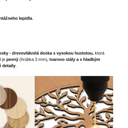
tážneho lepidla
.
sky - drevovláknitá doska s vysokou hustotou,
ktorá
l je
pevný
(hrúbka 3 mm)
, tvarovo stály a s hladkým
 detaily
.