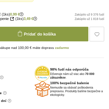
(1ks)
0,99 €
Zakúpilo už 9 376 ľudí
penie
(1ks)
3,49 €
Zakúpilo už 1 818 ľudí
Pridať do košíka
 nákupe nad 100,00 € máte dopravu
zadarmo
98% ľudí nás odporúča
Dôveruje nám už viac ako
70 000
zákazníkov
.
100% bezpečné balenie
Nemusíte sa obávať poškodenia
prepravou. Produkty balíme bezpečne a
e
ekologicky.
 dní