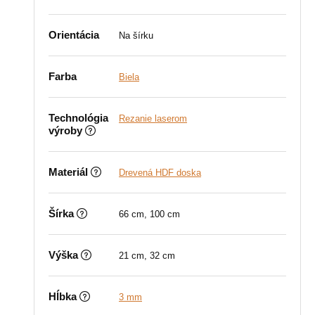
Orientácia
Na šírku
Farba
Biela
Technológia
Rezanie laserom
výroby
Materiál
Drevená HDF doska
Šírka
66 cm, 100 cm
Výška
21 cm, 32 cm
Hĺbka
3 mm