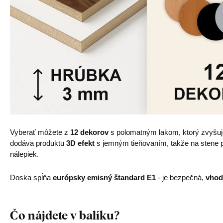
Vyberať môžete z
12 dekorov
s polomatným lakom, ktorý zvyšu
dodáva produktu
3D efekt
s jemným tieňovaním, takže na stene pô
nálepiek.
Doska spĺňa
európsky emisný štandard E1
- je bezpečná,
vhod
Čo nájdete v balíku?