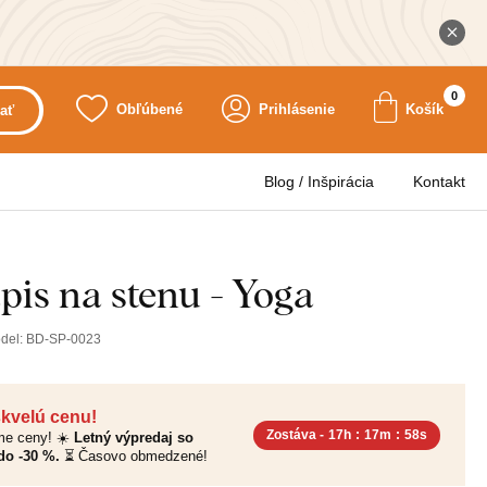
0
Obľúbené
Prihlásenie
Košík
ať
Blog / Inšpirácia
Kontakt
pis na stenu - Yoga
del:
BD-SP-0023
skvelú cenu!
Zostáva -
17h
:
17m
:
56s
sme ceny! ☀️
Letný výpredaj so
do -30 %.
⏳ Časovo obmedzené!