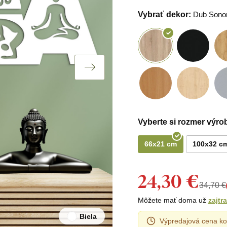
Vybrať dekor:
Dub Son
Vyberte si rozmer výro
66x21 cm
100x32 c
24,30 €
34,70 €
Môžete mať doma už
zajtra
Biela
Výpredajová cena ko