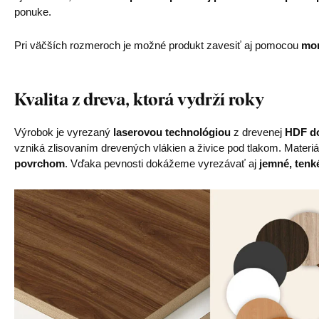
ponuke.
Pri väčších rozmeroch je možné produkt zavesiť aj pomocou
mon
Kvalita z dreva, ktorá vydrží roky
Výrobok je vyrezaný
laserovou technológiou
z drevenej
HDF do
vzniká zlisovaním drevených vlákien a živice pod tlakom. Materiá
povrchom
. Vďaka pevnosti dokážeme vyrezávať aj
jemné, tenké