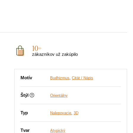
10+
zákazníkov už zakúpilo
Motív
Budhizmus
,
Citát / Nápis
Štýl
Orientálny
Typ
Nalepovacie
,
3D
Tvar
Atypický