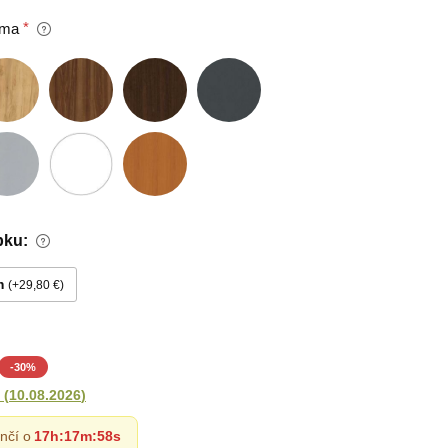
oma
bku:
m
+29,80 €
-
30
%
(
10.08.2026
)
nčí o
17h
:
17m
:
56s