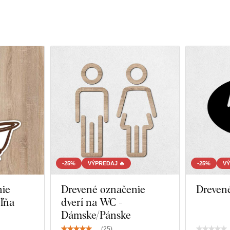
-25%
VÝPREDAJ 🔥
-25%
VÝ
nie
Drevené označenie
Dreven
ľňa
dverí na WC -
Dámske/Pánske
(
25
)