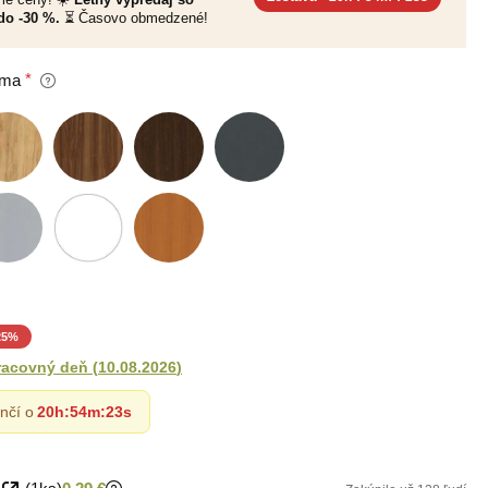
do -30 %.
⏳ Časovo obmedzené!
oma
25
%
racovný deň
(
10.08.2026
)
nčí o
20h
:
54m
:
22s