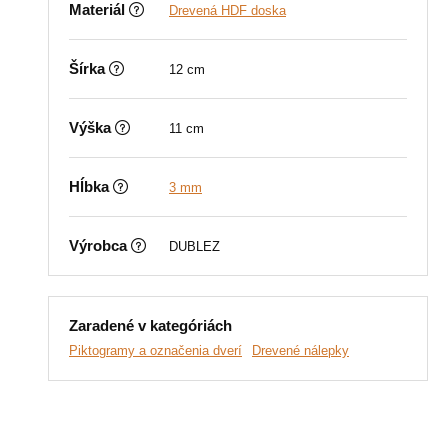
Materiál
Drevená HDF doska
Šírka
12 cm
Výška
11 cm
Hĺbka
3 mm
Výrobca
DUBLEZ
Zaradené v kategóriách
Piktogramy a označenia dverí
Drevené nálepky