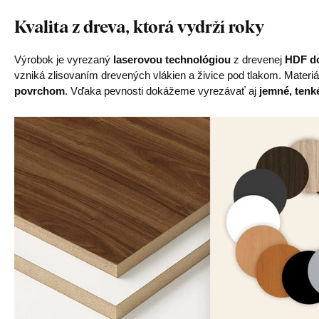
Kvalita z dreva, ktorá vydrží roky
Výrobok je vyrezaný
laserovou technológiou
z drevenej
HDF do
vzniká zlisovaním drevených vlákien a živice pod tlakom. Materiá
povrchom
. Vďaka pevnosti dokážeme vyrezávať aj
jemné, tenké