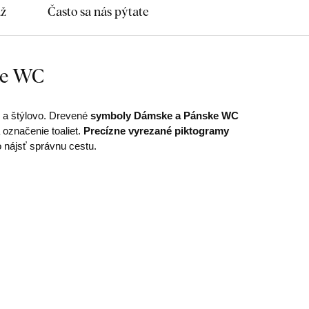
áž
Často sa nás pýtate
ke WC
a štýlovo. Drevené
symboly Dámske a Pánske WC
a označenie toaliet.
Precízne vyrezané piktogramy
nájsť správnu cestu.