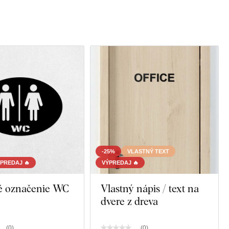
-25%
VLASTNÝ TEXT
PREDAJ 🔥
VÝPREDAJ 🔥
é označenie WC
Vlastný nápis / text na
dvere z dreva
(
0
)
(
0
)