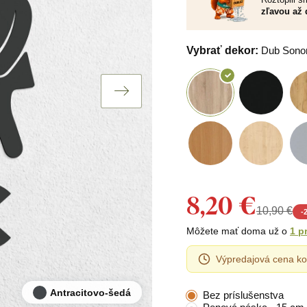
zľavou až 
Vybrať dekor:
Dub Son
8,20 €
10,90 €
-
Môžete mať doma už o
1 p
Výpredajová cena ko
Antracitovo-šedá
Bez príslušenstva