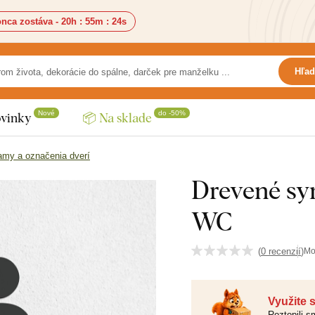
nca zostáva -
20h
:
55m
:
22s
Hľad
Nové
do -50%
vinky
📦 Na sklade
amy a označenia dverí
Drevené sy
WC
(
0 recenzií
)
Mo
Využite 
Roztopili 