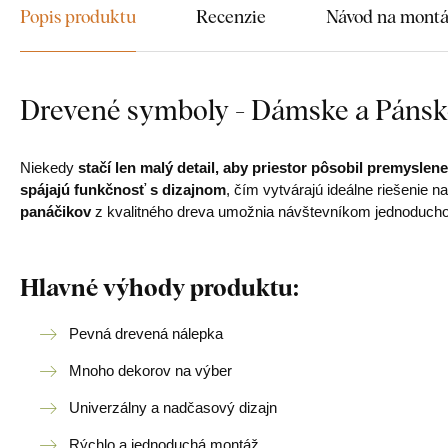
Popis produktu
Recenzie
Návod na mont
Drevené symboly - Dámske a Páns
Niekedy
stačí len malý detail, aby priestor pôsobil premyslene
spájajú funkčnosť s dizajnom
, čím vytvárajú ideálne riešenie n
panáčikov
z kvalitného dreva umožnia návštevníkom jednoducho 
Hlavné výhody produktu:
Pevná drevená nálepka
Mnoho dekorov na výber
Univerzálny a nadčasový dizajn
Rýchlo a jednoduchá montáž