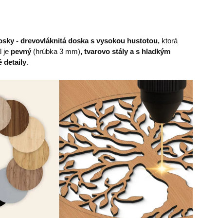
sky - drevovláknitá doska s vysokou hustotou,
ktorá
l je
pevný
(hrúbka 3 mm)
, tvarovo stály a s hladkým
 detaily
.