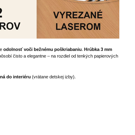
je
odolnosť voči bežnému poškriabaniu
.
Hrúbka
3 mm
sobí čisto a elegantne – na rozdiel od tenkých papierových
ná do interiéru
(vrátane detskej izby).