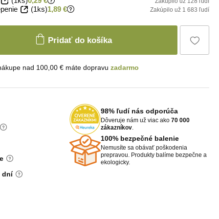
(1ks)
0,29 €
Zakúpilo už 128 ľudí
penie
(1ks)
1,89 €
Zakúpilo už 1 683 ľudí
Pridať do košíka
 nákupe nad 100,00 € máte dopravu
zadarmo
98% ľudí nás odporúča
Dôveruje nám už viac ako
70 000
zákazníkov
.
100% bezpečné balenie
Nemusíte sa obávať poškodenia
prepravou. Produkty balíme bezpečne a
e
ekologicky.
 dní