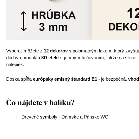
Vyberať môžete z
12 dekorov
s polomatným lakom, ktorý zvyšu
dodáva produktu
3D efekt
s jemným tieňovaním, takže na stene pô
nálepiek.
Doska spĺňa
európsky emisný štandard E1
- je bezpečná,
vhod
Čo nájdete v balíku?
Drevené symboly - Dámske a Pánske WC