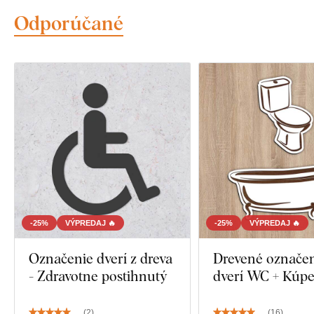
Odporúčané
-25%
VÝPREDAJ 🔥
-25%
VÝPREDAJ 🔥
Označenie dverí z dreva
Drevené označe
- Zdravotne postihnutý
dverí WC + Kúpe
(
2
)
(
16
)