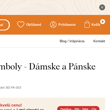
0
Obľúbené
Prihlásenie
Košík
ať
Blog / Inšpirácia
Kontakt
mboly - Dámske a Pánske
del:
BD-PK-003
skvelú cenu!
Zostáva -
20h
:
54m
:
22s
sme ceny! ☀️
Letný výpredaj so