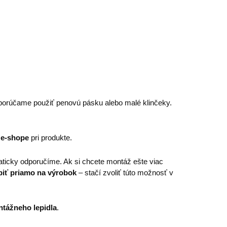
porúčame použiť penovú pásku alebo malé klinčeky.
 e-shope
pri produkte.
ticky odporučíme. Ak si chcete montáž ešte viac
piť priamo na výrobok
– stačí zvoliť túto možnosť v
tážneho lepidla
.