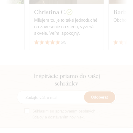
Christina C.
Barbor
Milujem to, je to také jednoduché
Obchod m
na zavesenie na stenu, vyzerá
skvele. Veľmi spokojný.
5/5
Inšpirácie priamo do vašej
schránky
Odoberať
Súhlasím so
spracovaním osobných
údajov
a dostávaním noviniek.