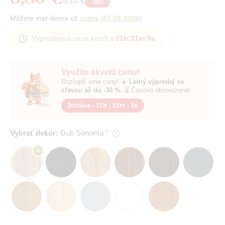
9,10 €
-
26
%
Môžete mať doma už
zajtra
(
07.08.2026
)
Výpredajová cena končí o
21h
:
51m
:
4s
Využite skvelú cenu!
Roztopili sme ceny! ☀️
Letný výpredaj so
zľavou až do -30 %.
⏳ Časovo obmedzené!
Zostáva -
21h
:
51m
:
4s
Vybrať dekor:
Dub Sonoma