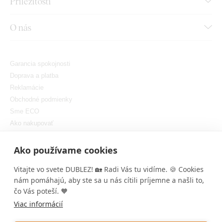
Príležitosti
O nás
Garancia spokojnosti
Doprava a platba
Reklamácie
Obchodné podmienky
Sme ECO
Ako nakupovať
GDPR
Nastaviť cookies
Ako používame cookies
Vitajte vo svete DUBLEZ! 🏡 Radi Vás tu vidíme. 🍪 Cookies
nám pomáhajú, aby ste sa u nás cítili príjemne a našli to,
čo Vás poteší. 🧡
Viac informácií
Copyright © DUBLEZ 2026 | Všetky práva vyhradené