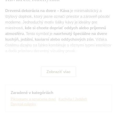
Drevená dekorácia na dvere – Káva
je minimalistický a
štýlový doplnok, ktorý jasne označí priestor a zároveň pôsobí
moderne. Jednoduchý motív šálky kávy je ideálny pre
miestnosti,
kde si chcete dopriať oddych alebo príjemnú
atmosféru
. Tento symbol je
navrhnutý špeciálne na dvere
kuchýň, jedální, kaviarní alebo oddychových zón
. Vďaka
čistému dizajnu sa ľahko kombinuje s rôznymi typmi interiérov
a dodá priestoru decentný vizuálny prvok.
Hlavné výhody produktu:
Zobraziť viac
Pevná drevená nálepka
Mnoho dekorov na výber
Zaradené v kategóriách
Piktogramy a označenia dverí
Kuchyňa / Jedáleň
Jednoduchá montáž
Drevené nálepky
Ekologická výroba z dreva