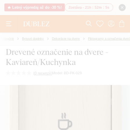
🔥 Letný výpredaj až do -30 %!
Zostáva -
21h
:
52m
:
4s
Kategórie
Bytové doplnky
Dekorácie na dvere
Piktogramy a označenia dverí
Drevené označenie na dvere -
Kaviareň/Kuchynka
(
0 recenzií
)
Model:
BD-PK-029