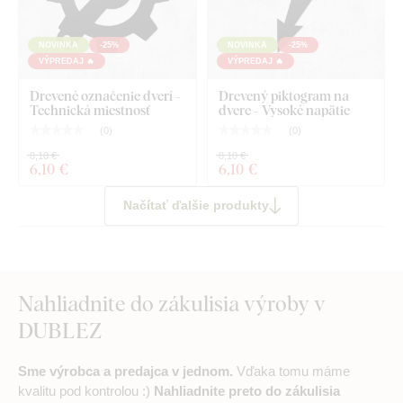
NOVINKA
-25%
NOVINKA
-25%
VÝPREDAJ 🔥
VÝPREDAJ 🔥
Drevené označenie dverí -
Drevený piktogram na
Technická miestnosť
dvere - Vysoké napätie
(
0
)
(
0
)
8,10 €
8,10 €
6
,10 €
6
,10 €
Načítať ďalšie produkty
Nahliadnite do zákulisia výroby v
DUBLEZ
Sme výrobca a predajca v jednom.
Vďaka tomu máme
kvalitu pod kontrolou :)
Nahliadnite preto do zákulisia