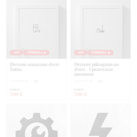
-25%
VÝPREDAJ 🔥
-25%
VÝPREDAJ 🔥
Drevené označenie dverí -
Drevený piktogram na
Šatňa
dvere - Upratovacia
miestnosť
(
0
)
(
0
)
9,30 €
9,30 €
7
,00 €
7
,00 €