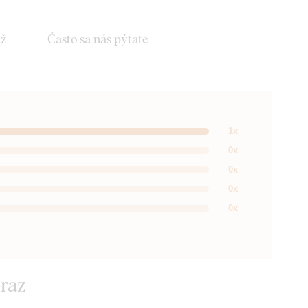
áž
Často sa nás pýtate
1x
0x
0x
0x
0x
raz