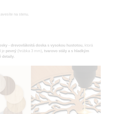
avesíte na stenu.
sky - drevovláknitá doska s vysokou hustotou,
ktorá
l je
pevný
(hrúbka 3 mm)
, tvarovo stály a s hladkým
 detaily
.