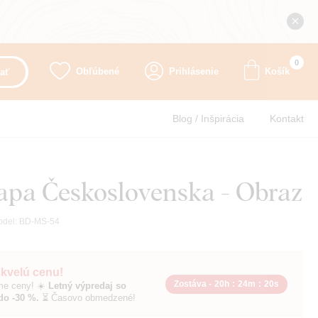
0
Obľúbené
Prihlásenie
Košík
ať
Blog / Inšpirácia
Kontakt
pa Československa - Obraz
odel:
BD-MS-54
skvelú cenu!
Zostáva -
20h
:
24m
:
18s
sme ceny! ☀️
Letný výpredaj so
do -30 %.
⏳ Časovo obmedzené!