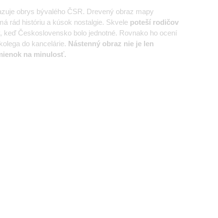
razuje obrys bývalého ČSR. Drevený obraz mapy
á rád históriu a kúsok nostalgie. Skvele
poteší rodičov
y, keď Československo bolo jednotné. Rovnako ho ocení
 kolega do kancelárie.
Nástenný obraz nie je len
mienok na minulosť.