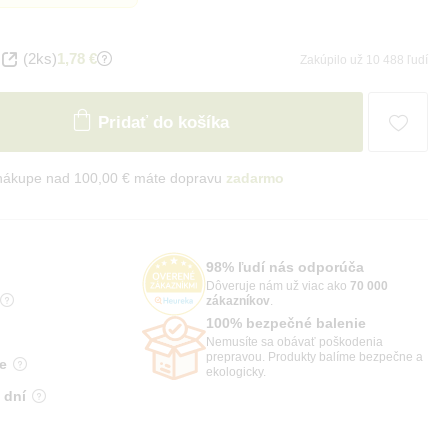
(2ks)
1,78 €
Zakúpilo už 10 488 ľudí
Pridať do košíka
 nákupe nad 100,00 € máte dopravu
zadarmo
98% ľudí nás odporúča
Dôveruje nám už viac ako
70 000
zákazníkov
.
100% bezpečné balenie
Nemusíte sa obávať poškodenia
prepravou. Produkty balíme bezpečne a
e
ekologicky.
 dní