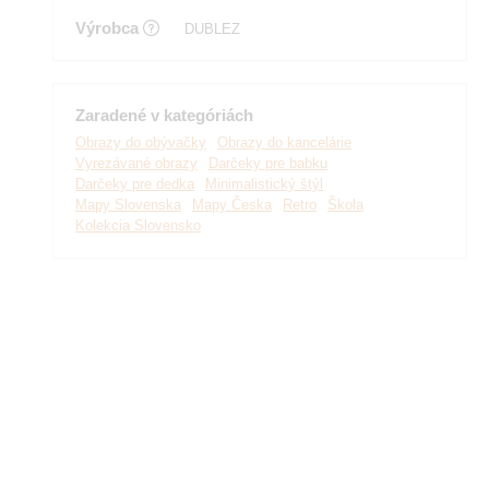
Výrobca
DUBLEZ
Zaradené v kategóriách
Obrazy do obývačky
Obrazy do kancelárie
Vyrezávané obrazy
Darčeky pre babku
Darčeky pre dedka
Minimalistický štýl
Mapy Slovenska
Mapy Česka
Retro
Škola
Kolekcia Slovensko