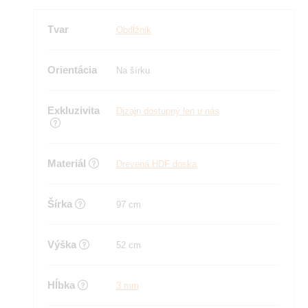
Tvar
Obdĺžnik
Orientácia
Na šírku
Exkluzivita
Dizajn dostupný len u nás
Materiál
Drevená HDF doska
Šírka
97 cm
Výška
52 cm
Hĺbka
3 mm