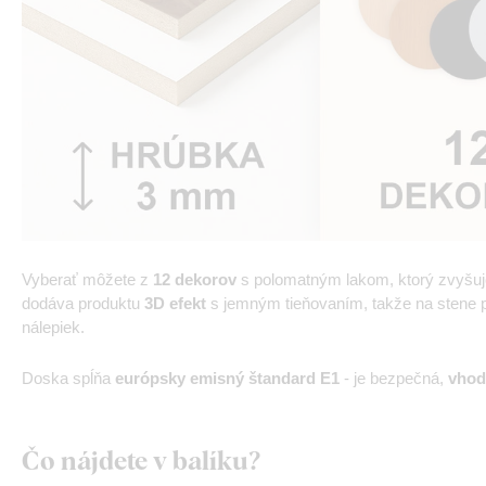
Vyberať môžete z
12 dekorov
s polomatným lakom, ktorý zvyšu
dodáva produktu
3D efekt
s jemným tieňovaním, takže na stene pô
nálepiek.
Doska spĺňa
európsky emisný štandard E1
- je bezpečná,
vhod
Čo nájdete v balíku?