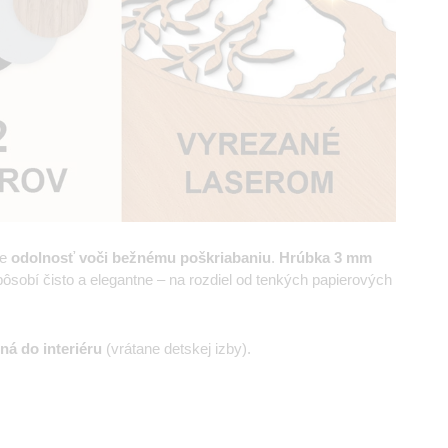
je
odolnosť voči bežnému poškriabaniu
.
Hrúbka
3 mm
sobí čisto a elegantne – na rozdiel od tenkých papierových
ná do interiéru
(vrátane detskej izby).