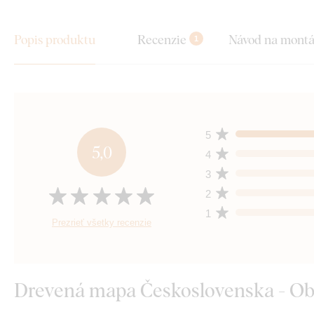
Popis produktu
Recenzie
Návod na mont
1
5
5,0
4
3
2
1
Prezrieť všetky recenzie
Drevená mapa Československa - Ob