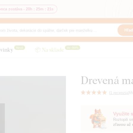
nca zostáva -
20h
:
25m
:
19s
Hľad
Nové
do -50%
vinky
📦 Na sklade
Drevená ma
(
1 recenzia
)
M
Využite 
Roztopili 
zľavou až 