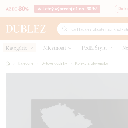
🔥 Letný výpredaj až do -30 %!
Do ko
Kategórie
Miestnosti
Podľa Štýlu
No
Kategórie
Bytové doplnky
Kolekcia Slovensko