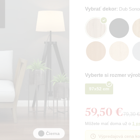
Vybrať dekor:
Dub Son
Vyberte si rozmer výro
97x52 cm
59,50 €
79,30 €
Môžete mať doma už o
1 p
Čierna
Výpredajová cena ko