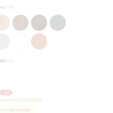
oma
bku:
-
25
%
racovný deň
(
10.08.2026
)
nčí o
20h
:
24m
:
18s