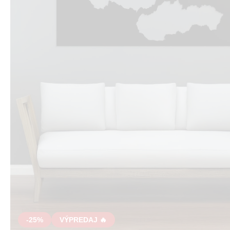
-25%
VÝPREDAJ 🔥