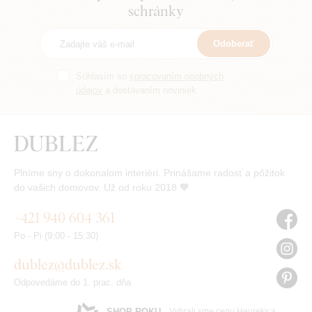
schránky
Odoberať
Súhlasím so
spracovaním osobných
údajov
a dostávaním noviniek.
Plníme sny o dokonalom interiéri. Prinášame radosť a pôžitok
do vašich domovov. Už od roku 2018 🧡
+421 940 604 361
Po - Pi (9:00 - 15:30)
dublez@dublez.sk
Odpovedáme do 1. prac. dňa
SHOP ROKU
Vyhrali sme cenu Heureky a