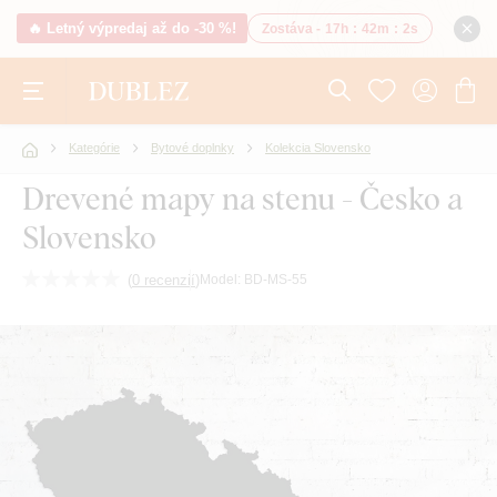
🔥 Letný výpredaj až do -30 %!
Zostáva -
17h
:
42m
:
1s
Kategórie
Bytové doplnky
Kolekcia Slovensko
Drevené mapy na stenu - Česko a
Slovensko
(
0 recenzií
)
Model:
BD-MS-55