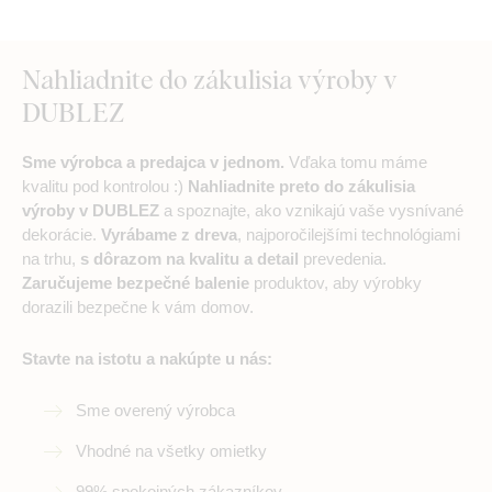
Nahliadnite do zákulisia výroby v
DUBLEZ
Sme výrobca a predajca v jednom.
Vďaka tomu máme
kvalitu pod kontrolou :)
Nahliadnite preto do zákulisia
výroby v DUBLEZ
a spoznajte, ako vznikajú vaše vysnívané
dekorácie.
Vyrábame z dreva
, najporočilejšími technológiami
na trhu,
s dôrazom na kvalitu a detail
prevedenia.
Zaručujeme bezpečné balenie
produktov, aby výrobky
dorazili bezpečne k vám domov.
Stavte na istotu a nakúpte u nás:
Sme overený výrobca
Vhodné na všetky omietky
99% spokojných zákazníkov