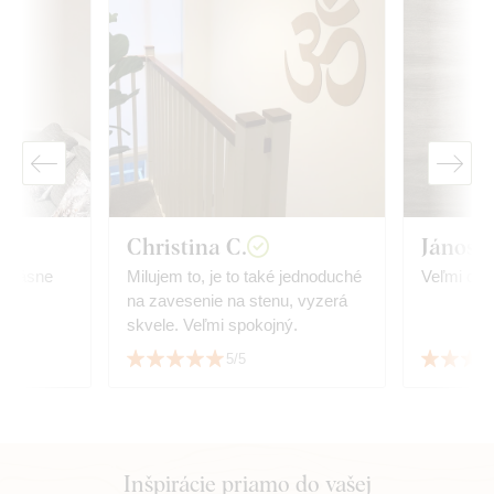
Christina C.
János T
e
Milujem to, je to také jednoduché
Veľmi dob
na zavesenie na stenu, vyzerá
skvele. Veľmi spokojný.
5/5
Inšpirácie priamo do vašej