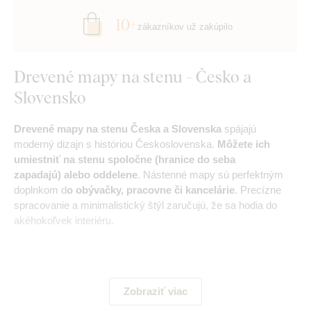
10+
zákazníkov už zakúpilo
Drevené mapy na stenu - Česko a
Slovensko
Drevené mapy na stenu Česka a Slovenska
spájajú
moderný dizajn s históriou Československa.
Môžete ich
umiestniť na stenu spoločne (hranice do seba
zapadajú) alebo oddelene
. Nástenné mapy sú perfektným
doplnkom d
o obývačky, pracovne či kancelárie
. Precízne
spracovanie a minimalistický štýl zaručujú, že sa hodia do
akéhokoľvek interiéru.
Hlavné výhody produktu:
Zobraziť viac
Originálny darček pre obchodných partnerov