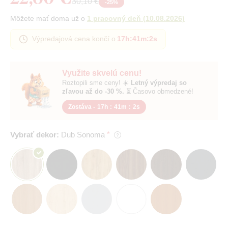
30,10 €
-
25
%
Môžete mať doma už o
1 pracovný deň
(
10.08.2026
)
Výpredajová cena končí o
17h
:
41m
:
1s
Využite skvelú cenu!
Roztopili sme ceny! ☀️
Letný výpredaj so
zľavou až do -30 %.
⏳ Časovo obmedzené!
Zostáva -
17h
:
41m
:
1s
Vybrať dekor:
Dub Sonoma