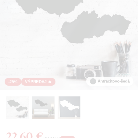
Antracitovo-šedá
-25%
VÝPREDAJ 🔥
22,60 €