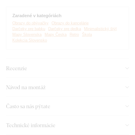
Skvele sa hodí do kancelárie
Zaradené v kategóriách
Ekologická výroba z dreva
Obrazy do obývačky
Obrazy do kancelárie
Darčeky pre babku
Darčeky pre dedka
Minimalistický štýl
Jednoduchá montáž na stenu
Mapy Slovenska
Mapy Česka
Retro
Škola
Kolekcia Slovensko
Na výber mnoho dekorov
Rozmery jednotlivých častí výrobku:
Recenzie
53x29 cm - Česko = 34x21 cm, Slovensko = 31x15
cm
Návod na montáž
80x43 cm - Česko = 51x31 cm, Slovensko = 47x22
cm
Často sa nás pýtate
104x56 cm - Česko = 56x41 cm, Slovensko = 61x29
cm
Technické informácie
138x74 cm - Česko = 87x54 cm, Slovensko = 80x38