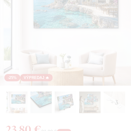
-25%
VÝPREDAJ 🔥
+ 3
23,80 €