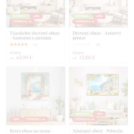
Prehľadný návod na montáž
NOVINKA
-25%
NOVINKA
-25%
VÝPREDAJ 🔥
VÝPREDAJ 🔥
Viacdielny drevený obraz
Drevený obraz - Azúrový
- Santorini s citrónmi
prístav
(
1
)
(
0
)
87,90 €
31,80 €
65
,90 €
23
,80 €
od
od
NOVINKA
-25%
-25%
VÝPREDAJ 🔥
VÝPREDAJ 🔥
Retro obraz na stenu -
Nástenný obraz - Pobrežie