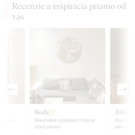
Recenzie a inšpirácia priamo od
vás
Boďa
Tibor R
ak, ako
Maximälna spokojnosť Krásne
Dokonalé,
 Som
oživil priestor
také ako 