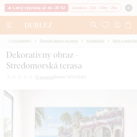
🔥 Letný výpredaj až do -30 %!
Zostáva -
21h
:
10m
:
25s
Bytové doplnky
Drevené obrazy na stenu
Architektúra
More a pobrežie
Dekoratívny obraz -
Stredomorská terasa
(
0 recenzií
)
Model:
DFO-00301