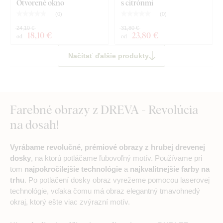
Otvorené okno
s citrónmi
(
0
)
(
0
)
24,10 €
31,80 €
18
,10 €
23
,80 €
od
od
Načítať ďalšie produkty
Farebné obrazy z DREVA - Revolúcia
na dosah!
Vyrábame revolučné, prémiové obrazy z hrubej drevenej
dosky
, na ktorú potláčame ľubovoľný motív. Používame pri
tom
najpokročilejšie technológie
a
najkvalitnejšie farby na
trhu
. Po potlačení dosky obraz vyrežeme pomocou laserovej
technológie, vďaka čomu má obraz elegantný tmavohnedý
okraj, ktorý ešte viac zvýrazní motív.