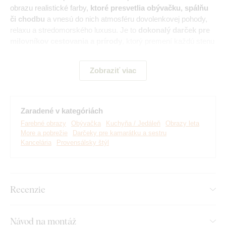
obrazu realistické farby,
ktoré presvetlia obývačku, spálňu
či chodbu
a vnesú do nich atmosféru dovolenkovej pohody,
relaxu a stredomorského luxusu. Je to
dokonalý darček pre
milovníkov cestovania a prírody
, ktorý premení každú stenu
na okno do raja.
Zobraziť viac
Zaradené v kategóriách
Farebné obrazy
Obývačka
Kuchyňa / Jedáleň
Obrazy leta
More a pobrežie
Darčeky pre kamarátku a sestru
Kancelária
Provensálsky štýl
Recenzie
Vyrábame prémiové obrazy DUBLEZ vytlačené na
drevenej doske.
Používame pri tom
najpokročilejšie
technológie
a
najkvalitnejšie farby na trhu
. Motív vytlačíme
Návod na montáž