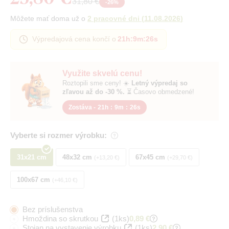
31,80 €
-
26
%
Môžete mať doma už o
2 pracovné dni
(
11.08.2026
)
Výpredajová cena končí o
21h
:
9m
:
25s
Využite skvelú cenu!
Roztopili sme ceny! ☀️
Letný výpredaj so
zľavou až do -30 %.
⏳ Časovo obmedzené!
Zostáva -
21h
:
9m
:
25s
Vyberte si rozmer výrobku:
31x21 cm
48x32 cm
67x45 cm
+13,20 €
+29,70 €
100x67 cm
+46,10 €
Bez príslušenstva
Hmoždina so skrutkou
(1ks)
0,89 €
Stojan na vystavenie výrobku
(1ks)
2,90 €