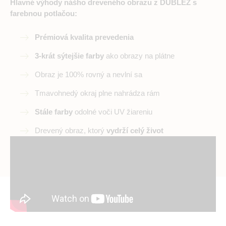
Hlavné výhody nášho dreveného obrazu z DUBLEZ s
farebnou potlačou:
Prémiová kvalita prevedenia
3-krát sýtejšie farby
ako obrazy na plátne
Obraz je 100% rovný a nevlní sa
Tmavohnedý okraj plne nahrádza rám
Stále farby
odolné voči UV žiareniu
Drevený obraz, ktorý
vydrží celý život