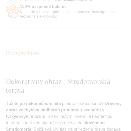
100% bezpečné balenie
Nemusíte sa obávať poškodenia prepravou. Produkty balíme
bezpečne a ekologicky.
Popis produktu
Dekoratívny obraz - Stredomorská
terasa
Túžite po nekonečnom lete
priamo u seba doma?
Drevený
obraz zachytáva nádhernú prímorskú scenériu s
tyrkysovým morom
, rozkvitnutými kvetmi a kamennou
terasou, ktorá vás okamžite prenesie do
slnečného
Stredomoria
. Špičková UV tlač na prírodnom dreve dodáva