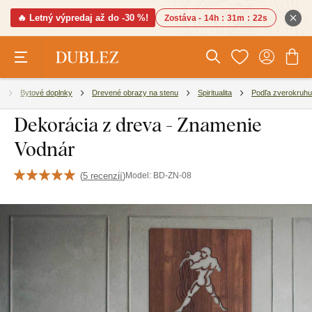
🔥 Letný výpredaj až do -30 %!
Zostáva -
14h
:
31m
:
22s
e
Bytové doplnky
Drevené obrazy na stenu
Spiritualita
Podľa zverokruhu
Dekorácia z dreva - Znamenie
Vodnár
(
5 recenzií
)
Model:
BD-ZN-08