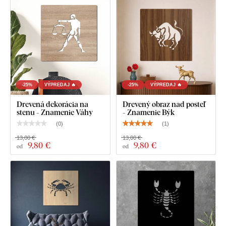
-25%
VÝPREDAJ 🔥
-25%
VÝPREDAJ 🔥
Drevená dekorácia na
Drevený obraz nad posteľ
stenu - Znamenie Váhy
- Znamenie Býk
(
0
)
(
1
)
13,00 €
13,00 €
9
,80 €
9
,80 €
od
od