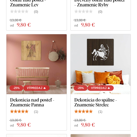
Znamenie Lev
- Znamenie Ryby
(
0
)
(
0
)
13,00 €
13,00 €
9
,80 €
9
,80 €
od
od
-25%
VÝPREDAJ 🔥
-25%
VÝPREDAJ 🔥
Dekorácia nad posteľ -
Dekorácia do spálne -
Znamenie Panna
Znamenie Strelec
(
1
)
(
1
)
13,00 €
13,00 €
9
,80 €
9
,80 €
od
od