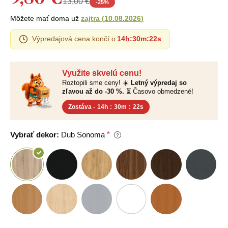
13,00 €
-
25
%
Môžete mať doma už
zajtra
(
10.08.2026
)
Výpredajová cena končí o
14h
:
30m
:
22s
Využite skvelú cenu!
Roztopili sme ceny! ☀️
Letný výpredaj so
zľavou až do -30 %.
⏳ Časovo obmedzené!
Zostáva -
14h
:
30m
:
22s
Vybrať dekor:
Dub Sonoma