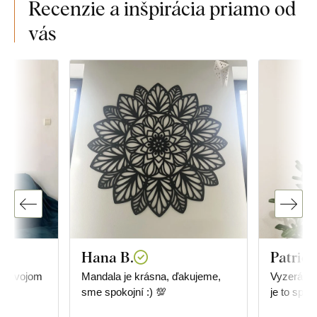
Recenzie a inšpirácia priamo od
vás
Hana B.
Patrici
na svojom
Mandala je krásna, ďakujeme,
Vyzerá úž
sme spokojní :) 💯
je to spra