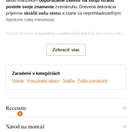
alebo manželom
odporúčame zavesiť na svoju stranu
postele svoje znamenie
zverokruhu. Drevená dekorácia
príjemne
skrášli vašu stenu
a stane sa neprehliadnuteľným
šperkom celej miestnosti.
Pokiaľ hľadáte
originálny a jedinečný darček
pre kamarátku
alebo kamaráta k narodeninám a viete, že oslávenec má rád
moderné veci a je v znamení Vodnár, týmto obrázkom ho
Zobraziť viac
určite potešíte.
Hlavné výhody produktu:
Zaradené v kategóriách
Vodnár
Vyrezávané obrazy
Spálňa
Podľa zverokruhu
Krásna dekorácia na stenu
Moderné prevedenie
Recenzie
Slovenský výrobok
5
Jednoduchá montáž
Návod na montáž