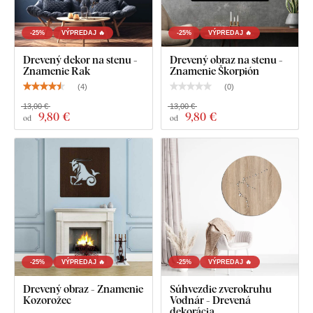
-25%
VÝPREDAJ 🔥
-25%
VÝPREDAJ 🔥
Drevený dekor na stenu -
Drevený obraz na stenu -
Znamenie Rak
Znamenie Škorpión
(
4
)
(
0
)
13,00 €
13,00 €
9
,80 €
9
,80 €
od
od
-25%
VÝPREDAJ 🔥
-25%
VÝPREDAJ 🔥
Drevený obraz - Znamenie
Súhvezdie zverokruhu
Kozorožec
Vodnár - Drevená
dekorácia