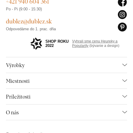
+421 940 604 361
Po - Pi (9:00 - 15:30)
dublez@dublez.sk
Odpovedáme do 1. prac. dňa
SHOP ROKU
Vyhrali sme cenu Heureky a
2022
Popularity
(bývanie a design)
Výrobky
Miestnosti
Príležitosti
O nás