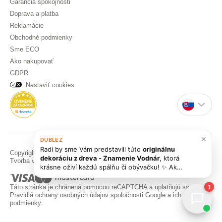
Garancia spokojnosti
Doprava a platba
Reklamácie
Obchodné podmienky
Sme ECO
Ako nakupovať
GDPR
Nastaviť cookies
×
DUBLEZ
Radi by sme Vám predstavili túto
originálnu
Copyright © DUBLEZ 2026 | Všetky práva vyhradené
dekoráciu z dreva - Znamenie Vodnár
, ktorá
Tvorba výkonných internetových obchodov od
RIESENIA
krásne oživí každú spálňu či obývačku! ✨ Ak
hľadáte ďalšie inšpirácie, pozrite si aj naše iné
bytové dekorácie
v kategórii [Bytové doplnky]
Táto stránka je chránená pomocou reCAPTCHA a uplatňujú sa
1
(https
Pravidlá ochrany osobných údajov
spoločnosti Google a ich
Zmluvné
podmienky
.