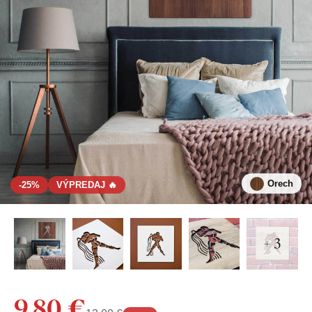
Orech
-25%
VÝPREDAJ 🔥
+ 3
9,80 €