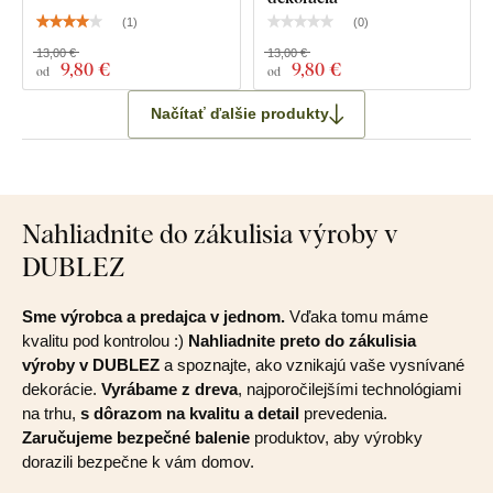
(
1
)
(
0
)
13,00 €
13,00 €
9
,80 €
9
,80 €
od
od
Načítať ďalšie produkty
Nahliadnite do zákulisia výroby v
DUBLEZ
Sme výrobca a predajca v jednom.
Vďaka tomu máme
kvalitu pod kontrolou :)
Nahliadnite preto do zákulisia
výroby v DUBLEZ
a spoznajte, ako vznikajú vaše vysnívané
dekorácie.
Vyrábame z dreva
, najporočilejšími technológiami
na trhu,
s dôrazom na kvalitu a detail
prevedenia.
Zaručujeme bezpečné balenie
produktov, aby výrobky
dorazili bezpečne k vám domov.