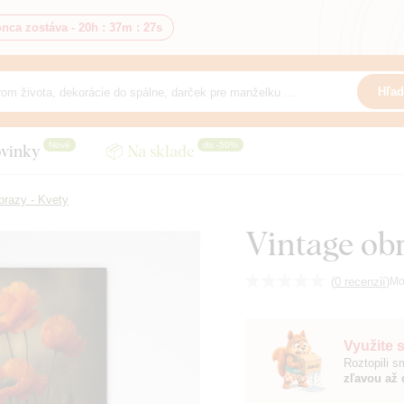
nca zostáva -
20h
:
37m
:
25s
Hľad
Nové
do -50%
vinky
📦 Na sklade
brazy - Kvety
Vintage ob
(
0 recenzií
)
Mo
Využite 
Roztopili 
zľavou až 