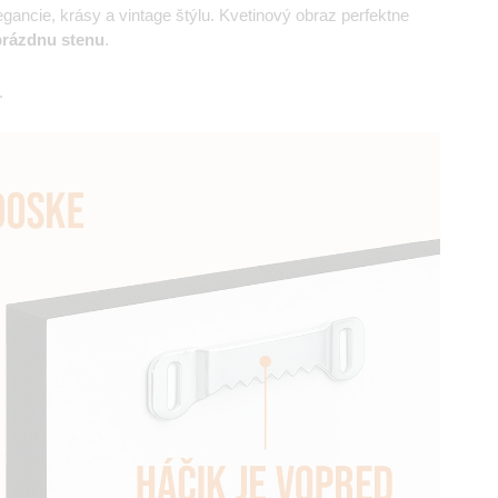
egancie, krásy a vintage štýlu. Kvetinový obraz perfektne
prázdnu stenu
.
.