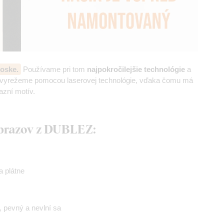
oske.
Používame pri tom
najpokročilejšie technológie
a
z vyrežeme pomocou laserovej technológie, vďaka čomu má
azní motív.
obrazov z DUBLEZ:
 plátne
ý, pevný a nevlní sa