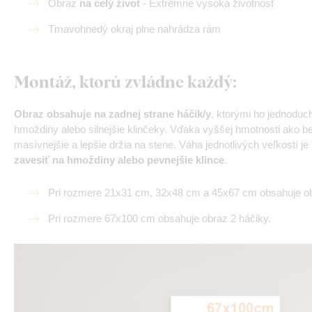
Obraz
na celý život
- Extrémne vysoká životnosť
Tmavohnedý okraj plne nahrádza rám
Montáž, ktorú zvládne každý
:
Obraz obsahuje na zadnej strane háčik/y
, ktorými ho jednodu
hmoždiny alebo silnejšie klinčeky. Vďaka vyššej hmotnosti ako b
masívnejšie a lepšie držia na stene. Váha jednotlivých veľkostí 
zavesiť na hmoždiny alebo pevnejšie klince
.
Pri rozmere 21x31 cm, 32x48 cm a 45x67 cm obsahuje ob
Pri rozmere 67x100 cm obsahuje obraz 2 háčiky.