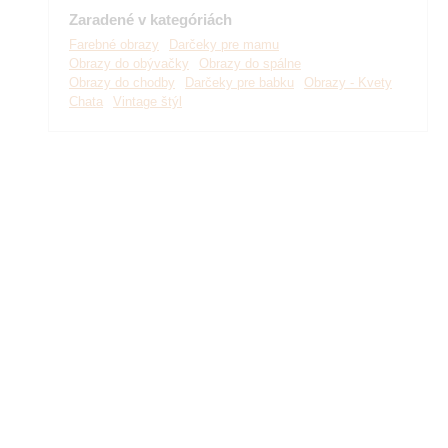
Zaradené v kategóriách
Farebné obrazy
Darčeky pre mamu
Obrazy do obývačky
Obrazy do spálne
Obrazy do chodby
Darčeky pre babku
Obrazy - Kvety
Chata
Vintage štýl