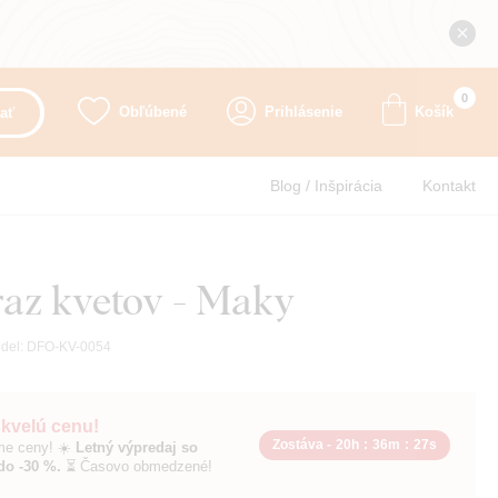
0
Obľúbené
Prihlásenie
Košík
ať
Blog / Inšpirácia
Kontakt
raz kvetov - Maky
del:
DFO-KV-0054
skvelú cenu!
Zostáva -
20h
:
36m
:
26s
sme ceny! ☀️
Letný výpredaj so
do -30 %.
⏳ Časovo obmedzené!