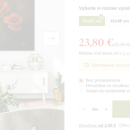
Vyberte si rozmer výro
21x31 cm
32x48 cm
23,80 €
31,80 €
Môžete mať doma už o
2 p
Výpredajová cena ko
Bez príslušenstva
Hmoždina so skrutkou
Stojan na vystavenie v
Doručíme
od 2
,90 €
Pri