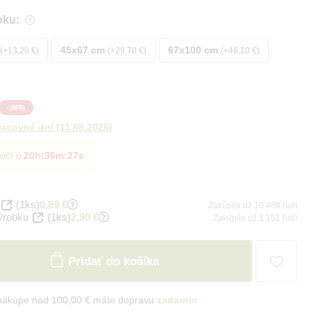
bku:
45x67 cm
67x100 cm
+13,20 €
+29,70 €
+46,10 €
-
26
%
racovné dni
(
11.08.2026
)
nčí o
20h
:
36m
:
26s
(1ks)
0,89 €
Zakúpilo už 10 488 ľudí
ýrobku
(1ks)
2,90 €
Zakúpilo už 1 151 ľudí
Pridať do košíka
 nákupe nad 100,00 € máte dopravu
zadarmo