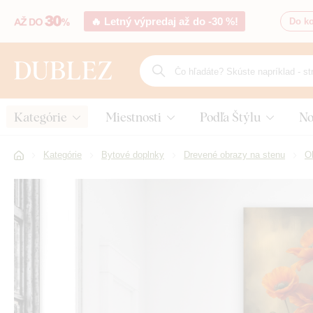
🔥 Letný výpredaj až do -30 %!
Do ko
Kategórie
Miestnosti
Podľa Štýlu
No
Kategórie
Bytové doplnky
Drevené obrazy na stenu
O