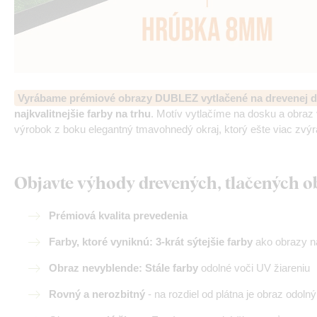
Vyrábame prémiové obrazy DUBLEZ vytlačené na drevenej d
najkvalitnejšie farby na trhu
. Motív vytlačíme na dosku a obra
výrobok z boku elegantný tmavohnedý okraj, ktorý ešte viac zvýr
Objavte výhody drevených, tlačených 
Prémiová kvalita prevedenia
Farby, ktoré vyniknú: 3-krát sýtejšie farby
ako obrazy na
Obraz nevyblende: Stále farby
odolné voči UV žiareniu
Rovný a nerozbitný
- na rozdiel od plátna je obraz odoln