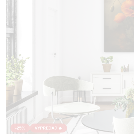
-25%
VÝPREDAJ 🔥