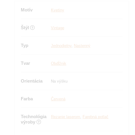
Motív
Kvetiny
Štýl
Vintage
Typ
Jednodielny
,
Nastenný
Tvar
Obdĺžnik
Orientácia
Na výšku
Farba
Červená
Technológia
Rezanie laserom
,
Farebná potlač
výroby