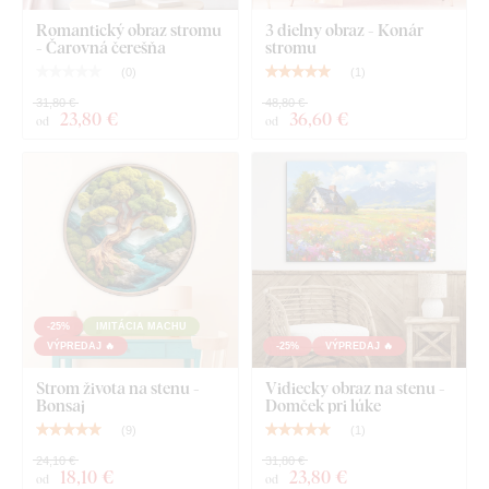
Romantický obraz stromu
3 dielny obraz - Konár
- Čarovná čerešňa
stromu
(
0
)
(
1
)
31,80 €
48,80 €
23
,80 €
36
,60 €
od
od
Čo nájdete v balíku?
Strom života - Tanec listov
Vopred namontovaný háčik / háčiky na druhej strane
-25%
IMITÁCIA MACHU
obrazu
VÝPREDAJ 🔥
-25%
VÝPREDAJ 🔥
Prehľadný návod na montáž
Strom života na stenu -
Vidiecky obraz na stenu -
Bonsaj
Domček pri lúke
(
9
)
(
1
)
24,10 €
31,80 €
18
,10 €
23
,80 €
od
od