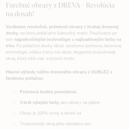
Farebné obrazy z DREVA - Revolúcia
na dosah!
Vyrábame revolučné, prémiové obrazy z hrubej drevenej
dosky
, na ktorú potláčame ľubovoľný motív. Používame pri
tom
najpokročilejšie technológie
a
najkvalitnejšie farby na
trhu
. Po potlačení dosky obraz vyrežeme pomocou laserovej
technológie, vďaka čomu má obraz elegantný tmavohnedý
okraj, ktorý ešte viac zvýrazní motív.
Hlavné výhody nášho dreveného obrazu z DUBLEZ s
farebnou potlačou:
Prémiová kvalita prevedenia
3-krát sýtejšie farby
ako obrazy na plátne
Obraz je 100% rovný a nevlní sa
Tmavohnedý okraj plne nahrádza rám