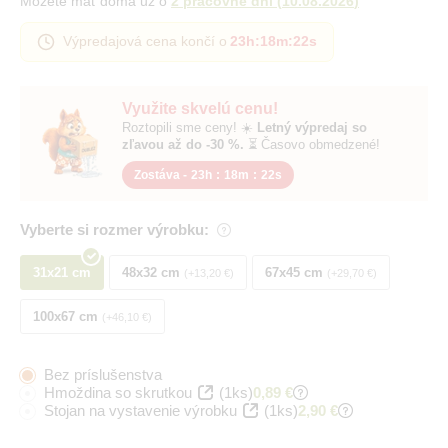
Môžete mať doma už o
2 pracovné dni
(
10.08.2026
)
Výpredajová cena končí o
23h
:
18m
:
21s
Využite skvelú cenu!
Roztopili sme ceny! ☀️
Letný výpredaj so
zľavou až do -30 %.
⏳ Časovo obmedzené!
Zostáva -
23h
:
18m
:
21s
Vyberte si rozmer výrobku:
31x21 cm
48x32 cm
67x45 cm
+13,20 €
+29,70 €
100x67 cm
+46,10 €
Bez príslušenstva
Hmoždina so skrutkou
(1ks)
0,89 €
Stojan na vystavenie výrobku
(1ks)
2,90 €