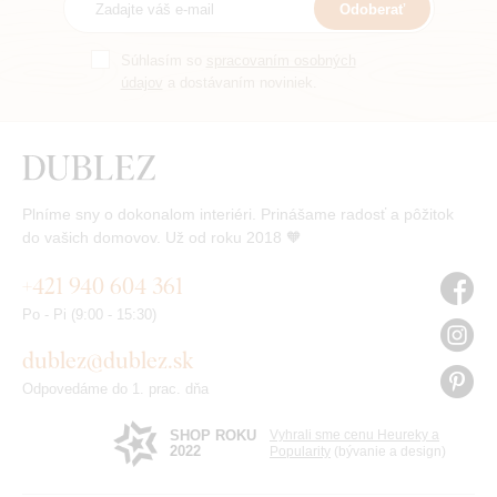
Odoberať
Súhlasím so
spracovaním osobných
údajov
a dostávaním noviniek.
Plníme sny o dokonalom interiéri. Prinášame radosť a pôžitok
do vašich domovov. Už od roku 2018 🧡
+421 940 604 361
Po - Pi (9:00 - 15:30)
dublez@dublez.sk
Odpovedáme do 1. prac. dňa
SHOP ROKU
Vyhrali sme cenu Heureky a
2022
Popularity
(bývanie a design)