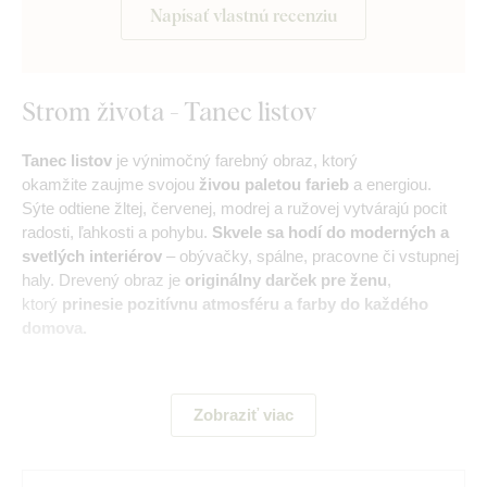
Napísať vlastnú recenziu
Strom života - Tanec listov
Tanec listov
je výnimočný farebný obraz, ktorý
okamžite zaujme svojou
živou paletou farieb
a energiou.
Sýte odtiene žltej, červenej, modrej a ružovej vytvárajú pocit
radosti, ľahkosti a pohybu.
Skvele sa hodí do moderných a
svetlých interiérov
– obývačky, spálne, pracovne či vstupnej
haly. Drevený obraz je
originálny darček pre ženu
,
ktorý
prinesie pozitívnu atmosféru a farby do každého
domova.
Význam:
Obraz stromu života symbolizuje krásu emócií a
prítomného okamihu. Farebné listy tancujú vo vetre a
Zobraziť viac
pripomínajú nám, že aj každodennosť môže byť pestrá a
inšpiratívna. Obraz vám bude každý deň pripomínať, že život
je cesta plná farieb, ktorú si treba vychutnať naplno.