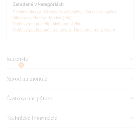
Zaradené v kategóriách
Farebné obrazy
Obrazy do obývačky
Obrazy do spálne
Obrazy do chodby
Moderný štýl
Darčeky pre priateľku alebo manželku
Darčeky pre kamarátku a sestru
Drevené stromy života
Recenzie
2
Návod na montáž
Vyrábame prémiové obrazy DUBLEZ vytlačené na
drevenej doske.
Používame pri tom
najpokročilejšie
Často sa nás pýtate
technológie
a
najkvalitnejšie farby na trhu
. Motív vytlačíme
na dosku a obraz vyrežeme pomocou laserovej technológie,
vďaka čomu má výrobok z boku elegantný tmavohnedý okraj,
Technické informácie
ktorý ešte viac zvýrazní motív.