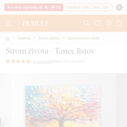
🔥 Letný výpredaj až do -30 %!
Zostáva -
23h
:
19m
:
21s
Kategórie
Bytové doplnky
Drevené stromy života
Strom života - Tanec listov
(
2 recenzie
)
Model:
DFO-SZ-0024