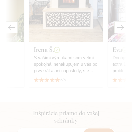
Irena Š.
Eva
S vašimi výrobkami som veľmi
Doobjedn
spokojná, nenakupujem u vás po
extra 17 k
prvýkrát a ani naposledy, ste
problem, 
úžasní, ďakujem.
srdecne 
5/5
Inšpirácie priamo do vašej
schránky