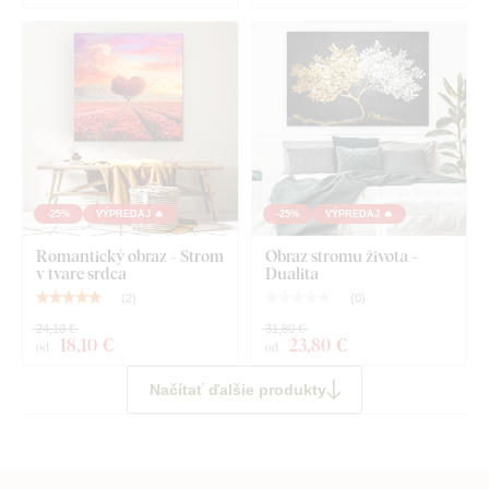
-25%
VÝPREDAJ 🔥
-25%
VÝPREDAJ 🔥
Romantický obraz - Strom
Obraz stromu života -
v tvare srdca
Dualita
(
2
)
(
0
)
24,10 €
31,80 €
18
,10 €
23
,80 €
od
od
Načítať ďalšie produkty