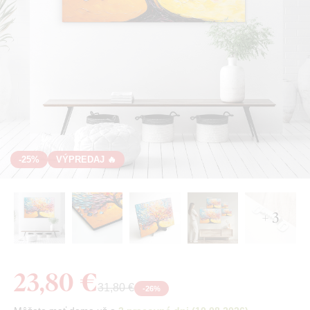
-25%
VÝPREDAJ 🔥
+ 3
23,80 €
31,80 €
-
26
%