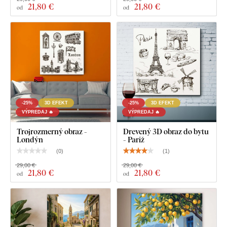
21
,80 €
21
,80 €
od
od
-25%
3D EFEKT
-25%
3D EFEKT
VÝPREDAJ 🔥
VÝPREDAJ 🔥
Trojrozmerný obraz -
Drevený 3D obraz do bytu
Londýn
- Paríž
(
0
)
(
1
)
29,00 €
29,00 €
21
,80 €
21
,80 €
od
od