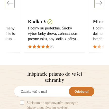
Radka V.
Mirosl
za krásny
Hodiny sú perfektné. Široký
Hodiny pô
výber farby dreva, zohnala som
dojmom a 
ý nákup.
presne takú, aby ladila k nábytku.
interiéri 
Jednoduchá montáž vo dvoch 😊
Podarilo 
5/5
podlahy.
Inšpirácie priamo do vašej
schránky
Odoberať
Súhlasím so
spracovaním osobných
údajov
a dostávaním noviniek.