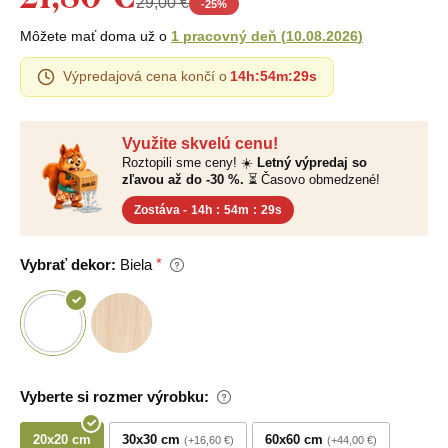
29,00 €
-
25
%
Môžete mať doma už o
1 pracovný deň
(
10.08.2026
)
Výpredajová cena končí o
14h
:
54m
:
28s
Využite skvelú cenu!
Roztopili sme ceny! ☀️
Letný výpredaj so
zľavou až do -30 %.
⏳ Časovo obmedzené!
Zostáva -
14h
:
54m
:
28s
Vybrať dekor:
Biela
Vyberte si rozmer výrobku:
20x20 cm
30x30 cm
60x60 cm
+16,60 €
+44,00 €