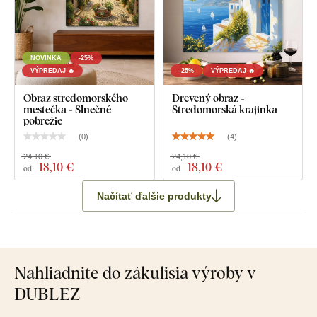
NOVINKA
-25%
VÝPREDAJ 🔥
-25%
VÝPREDAJ 🔥
Obraz stredomorského
Drevený obraz -
mestečka - Slnečné
Stredomorská krajinka
pobrežie
(
0
)
(
4
)
24,10 €
24,10 €
18
,10 €
18
,10 €
od
od
Načítať ďalšie produkty
Nahliadnite do zákulisia výroby v
DUBLEZ