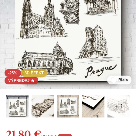
-25%
3D EFEKT
Biela
VÝPREDAJ 🔥
+ 3
21,80 €