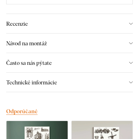
Hlavné výhody produktu:
Masívny vzhľad obrazu
Recenzie
Precízne vygravírované detaily
Výborný darček pre cestovateľa
Návod na montáž
Skvele sa hodí do obývačky
Často sa nás pýtate
Ekologická výroba z dreva
Technické informácie
Montáž, ktorú zvládne každý:
Obraz obsahuje na zadnej strane háčik/y, ktorými ho
jednoducho zavesíte na stenu. Ich počet závisí od veľkosti
Odporúčané
obrazu.
Gravírovanie do dreva, ktoré cítiť na