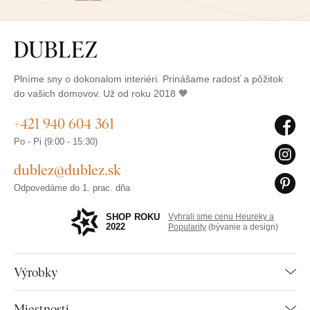
Plníme sny o dokonalom interiéri. Prinášame radosť a pôžitok
do vašich domovov. Už od roku 2018 🧡
+421 940 604 361
Po - Pi (9:00 - 15:30)
dublez@dublez.sk
Odpovedáme do 1. prac. dňa
SHOP ROKU
Vyhrali sme cenu Heureky a
2022
Popularity
(bývanie a design)
Výrobky
Miestnosti