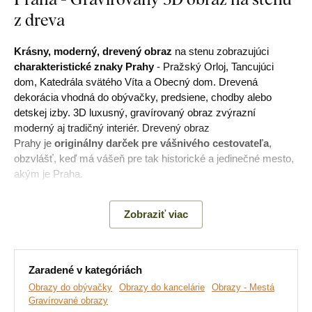
z dreva
Krásny, moderný, drevený obraz
na stenu zobrazujúci
charakteristické znaky Prahy
- Pražský Orloj, Tancujúci
dom, Katedrála svätého Víta a Obecný dom. Drevená
dekorácia vhodná do obývačky, predsiene, chodby alebo
detskej izby. 3D luxusný, gravírovaný obraz zvýrazní
moderný aj tradičný interiér. Drevený obraz
Prahy je
originálny darček pre vášnivého cestovateľa
,
obzvlášť, keď má vášeň pre tak historické a jedinečné mesto,
akým je Praha.
Pri vyrábaní vypaľujeme daný motív do dreva pokročilou
Zobraziť viac
laserovou technológiou. Vďaka tomu dosahujeme na
obraze
3D hĺbkový reliéf, ktorý je viditeľný na oko a
hmatateľný na dotyk.
Oživte prázdne steny jedinečným
umeleckým dielom.
Zaradené v kategóriách
Obrazy do obývačky
Obrazy do kancelárie
Obrazy - Mestá
Gravírované obrazy