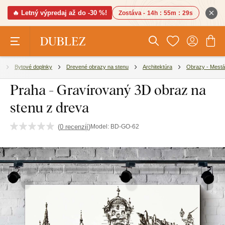
🔥 Letný výpredaj až do -30 %!
Zostáva -
14h
:
55m
:
28s
e
Bytové doplnky
Drevené obrazy na stenu
Architektúra
Obrazy - Mestá
Praha - Gravírovaný 3D obraz na
stenu z dreva
(
0 recenzií
)
Model:
BD-GO-62