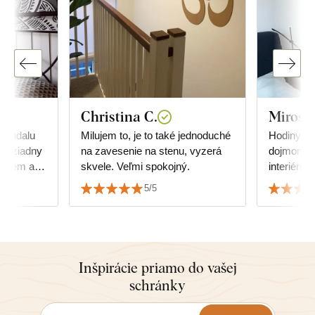
Christina C.
Mirosl
mandalu
Milujem to, je to také jednoduché
Hodiny pô
cm, ziadny
na zavesenie na stenu, vyzerá
dojmom a 
akujem a
skvele. Veľmi spokojný.
interiéri 
Podarilo 
5/5
podlahy.
Inšpirácie priamo do vašej
schránky