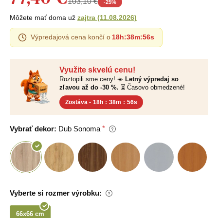
103,10 €
-
25
%
Môžete mať doma už
zajtra
(
11.08.2026
)
Výpredajová cena končí o
18h
:
38m
:
55s
Využite skvelú cenu!
Roztopili sme ceny! ☀️
Letný výpredaj so
zľavou až do -30 %.
⏳ Časovo obmedzené!
Zostáva -
18h
:
38m
:
55s
Vybrať dekor:
Dub Sonoma
Vyberte si rozmer výrobku:
66x66 cm