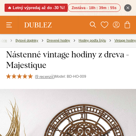
🔥 Letný výpredaj až do -30 %!
Zostáva -
18h
:
39m
:
55s
górie
Bytové doplnky
Drevené hodiny
Hodiny podľa štýlu
Vintage hodiny
Nástenné vintage hodiny z dreva -
Majestique
(
9 recenzií
)
Model:
BD-HO-009