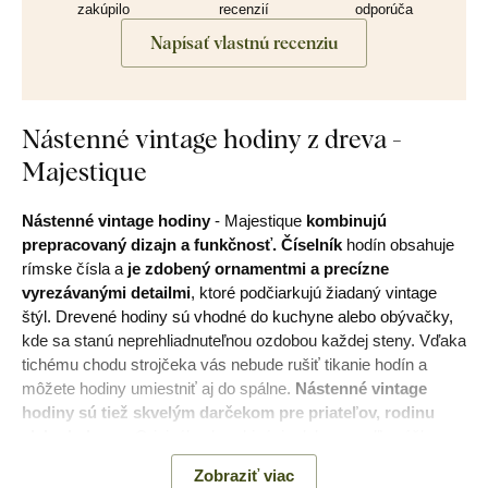
zakúpilo
recenzií
odporúča
Napísať vlastnú recenziu
Nástenné vintage hodiny z dreva -
Majestique
Nástenné vintage hodiny
- Majestique
kombinujú
prepracovaný dizajn a funkčnosť.
Číselník
hodín obsahuje
rímske čísla a
je zdobený ornamentmi a precízne
vyrezávanými detailmi
, ktoré podčiarkujú žiadaný vintage
štýl. Drevené hodiny sú vhodné do kuchyne alebo obývačky,
kde sa stanú neprehliadnuteľnou ozdobou každej steny. Vďaka
tichému chodu strojčeka vás nebude rušiť tikanie hodín a
môžete hodiny umiestniť aj do spálne.
Nástenné vintage
hodiny sú tiež skvelým darčekom pre priateľov, rodinu
alebo kolegov.
Originálna kombinácia dekoru podľa vášho
výberu a čiernych ručičiek zabezpečí, že hodiny vyniknú v
Zobraziť viac
každom interiéri.