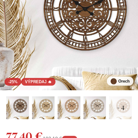
Orech
-25%
VÝPREDAJ 🔥
+ 4
77,40 €