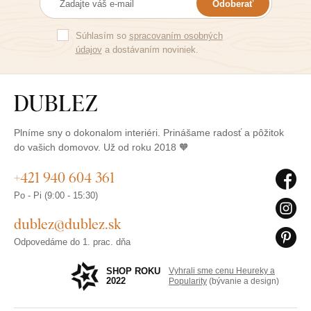
Odoberať
Súhlasím so
spracovaním osobných
údajov
a dostávaním noviniek.
Plníme sny o dokonalom interiéri. Prinášame radosť a pôžitok
do vašich domovov. Už od roku 2018 🧡
+421 940 604 361
Po - Pi (9:00 - 15:30)
dublez@dublez.sk
Odpovedáme do 1. prac. dňa
SHOP ROKU
Vyhrali sme cenu Heureky a
2022
Popularity
(bývanie a design)