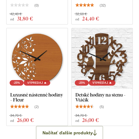
Čierne oceľové ručičky s matným povrchom
(
0
)
(
32
)
Návod na montáž
42,40 €
32,60 €
31
,80 €
24
,40 €
od
od
-25%
VÝPREDAJ 🔥
-25%
VÝPREDAJ 🔥
Luxusné nástenné hodiny
Detské hodiny na stenu -
- Fleur
Vtáčik
(
2
)
(
5
)
34,70 €
34,70 €
26
,00 €
26
,00 €
od
od
Načítať ďalšie produkty