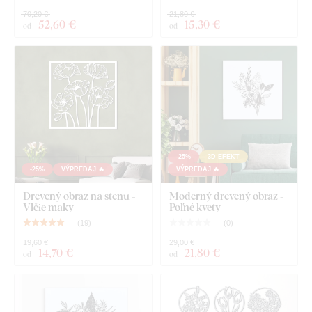
70,20 €
21,80 €
52
,60 €
15
,30 €
od
od
-25%
3D EFEKT
-25%
VÝPREDAJ 🔥
VÝPREDAJ 🔥
Drevený obraz na stenu -
Moderný drevený obraz -
Vlčie maky
Poľné kvety
(
19
)
(
0
)
19,60 €
29,00 €
14
,70 €
21
,80 €
od
od