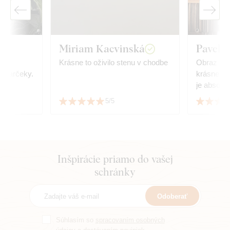
Miriam Kacvinská
Pavel 
Krásne to oživilo stenu v chodbe
Obraz sa 
krásne sp
je absolút
Oceňujeme
5/5
a precízn
Inšpirácie priamo do vašej
schránky
Odoberať
Súhlasím so
spracovaním osobných