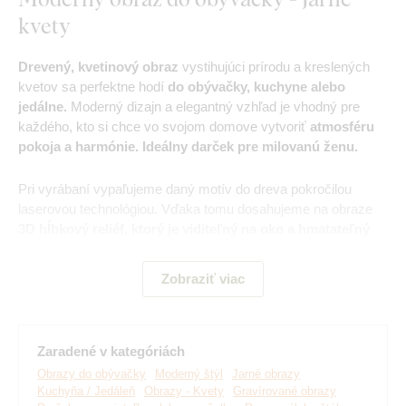
kvety
Drevený, kvetinový
obraz
vystihujúci prírodu a kreslených
kvetov sa perfektne hodí
do obývačky, kuchyne alebo
jedálne.
Moderný dizajn a elegantný vzhľad je vhodný pre
každého, kto si chce vo svojom domove vytvoriť
atmosféru
pokoja a harmónie. Ideálny darček pre milovanú ženu.
Pri vyrábaní vypaľujeme daný motív do dreva pokročilou
laserovou technológiou. Vďaka tomu dosahujeme na obraze
3D hĺbkový reliéf, ktorý je viditeľný na oko a hmatateľný
na dotyk.
Oživte prázdne steny jedinečným umeleckým
dielom.
Zobraziť viac
Hlavné výhody produktu:
Zaradené v kategóriách
Obrazy do obývačky
Moderný štýl
Jarné obrazy
Jedinečný drevený obraz
Kuchyňa / Jedáleň
Obrazy - Kvety
Gravírované obrazy