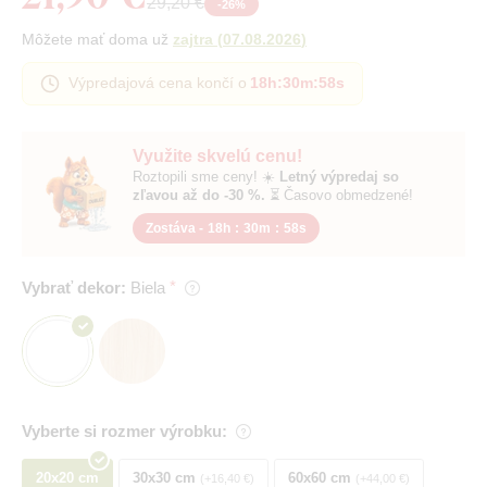
29,20 €
-
26
%
Môžete mať doma už
zajtra
(
07.08.2026
)
Výpredajová cena končí o
18h
:
30m
:
57s
Využite skvelú cenu!
Roztopili sme ceny! ☀️
Letný výpredaj so
zľavou až do -30 %.
⏳ Časovo obmedzené!
Zostáva -
18h
:
30m
:
57s
Vybrať dekor:
Biela
Vyberte si rozmer výrobku:
20x20 cm
30x30 cm
60x60 cm
+16,40 €
+44,00 €