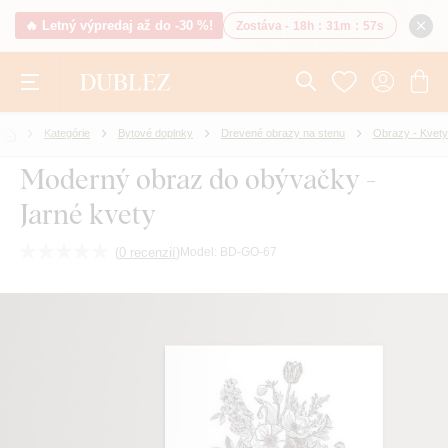
🔥 Letný výpredaj až do -30 %!
Zostáva -
18h
:
31m
:
56s
Kategórie
Bytové doplnky
Drevené obrazy na stenu
Obrazy - Kvety
Moderný obraz do obývačky -
Jarné kvety
(
0 recenzií
)
Model:
BD-GO-67