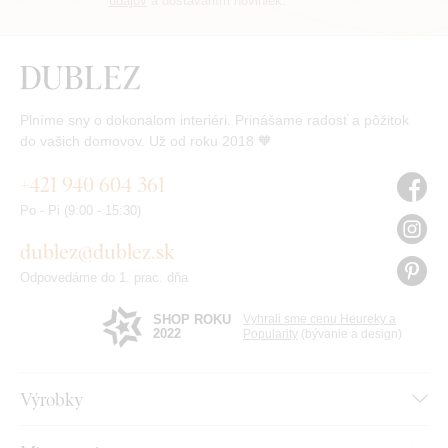
údajov
a dostávaním noviniek.
Plníme sny o dokonalom interiéri. Prinášame radosť a pôžitok
do vašich domovov. Už od roku 2018 🧡
+421 940 604 361
Po - Pi (9:00 - 15:30)
dublez@dublez.sk
Odpovedáme do 1. prac. dňa
SHOP ROKU
Vyhrali sme cenu Heureky a
2022
Popularity
(bývanie a design)
Výrobky