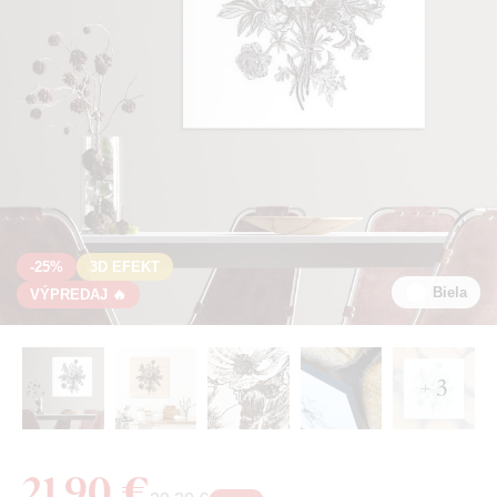
-25%
3D EFEKT
Biela
VÝPREDAJ 🔥
+ 3
21,90 €