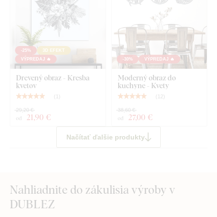
-25%
3D EFEKT
VÝPREDAJ 🔥
-30%
VÝPREDAJ 🔥
Drevený obraz - Kresba
Moderný obraz do
kvetov
kuchyne - Kvety
(
1
)
(
12
)
29,20 €
38,60 €
21
,90 €
27
,00 €
od
od
Načítať ďalšie produkty
Nahliadnite do zákulisia výroby v
DUBLEZ