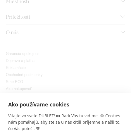
Miestnosti
Príležitosti
O nás
Garancia spokojnosti
Doprava a platba
Reklamácie
Obchodné podmienky
Sme ECO
Ako nakupovať
GDPR
Nastaviť cookies
Ako používame cookies
Vitajte vo svete DUBLEZ! 🏡 Radi Vás tu vidíme. 🍪 Cookies
nám pomáhajú, aby ste sa u nás cítili príjemne a našli to,
čo Vás poteší. 🧡