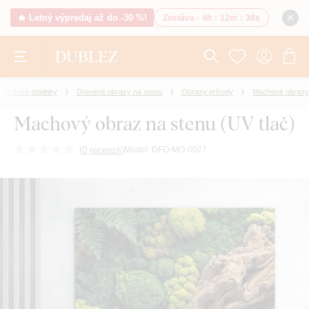
🔥 Letný výpredaj až do -30 %!
Zostáva -
4h
:
12m
:
38s
Bytové doplnky
Drevené obrazy na stenu
Obrazy prírody
Machové obrazy
Machový obraz na stenu (UV tlač)
(
0 recenzií
)
Model:
DFO-MO-0027