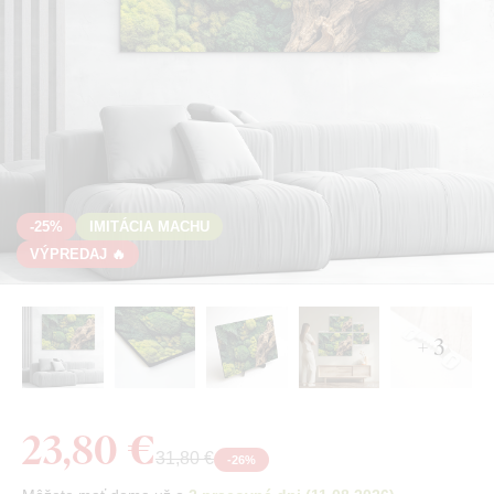
-25%
IMITÁCIA MACHU
VÝPREDAJ 🔥
+ 3
23,80 €
31,80 €
-
26
%