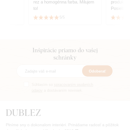
rez a homogénna farba. Milujem
produktom. Ďakujem za dar
to!
Posielam f
5/5
Inšpirácie priamo do vašej
schránky
Odoberať
Súhlasím so
spracovaním osobných
údajov
a dostávaním noviniek.
Plníme sny o dokonalom interiéri. Prinášame radosť a pôžitok