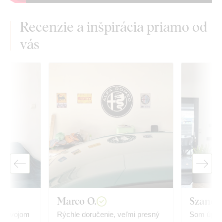
Recenzie a inšpirácia priamo od
vás
Marco O.
Szandr
na svojom
Rýchle doručenie, veľmi presný
Som úplne