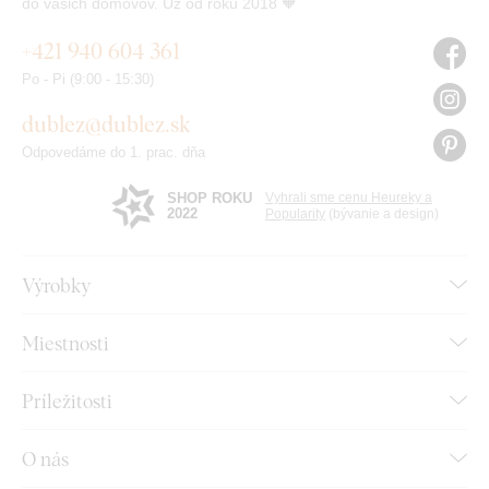
do vašich domovov. Už od roku 2018 🧡
+421 940 604 361
Po - Pi (9:00 - 15:30)
dublez@dublez.sk
Odpovedáme do 1. prac. dňa
SHOP ROKU
Vyhrali sme cenu Heureky a
2022
Popularity
(bývanie a design)
Výrobky
Miestnosti
Príležitosti
O nás