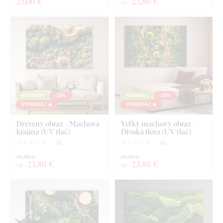
23
,00 €
23
,80 €
háčiky.
od
NOVINKA
-25%
NOVINKA
-25%
VÝPREDAJ 🔥
VÝPREDAJ 🔥
Drevený obraz - Machová
Veľký machový obraz -
krajina (UV tlač)
Divoká flóra (UV tlač)
(
0
)
(
0
)
31,80 €
31,80 €
23
,80 €
23
,80 €
od
od
Čo nájdete v balíku?
Machový obraz na stenu (UV tlač)