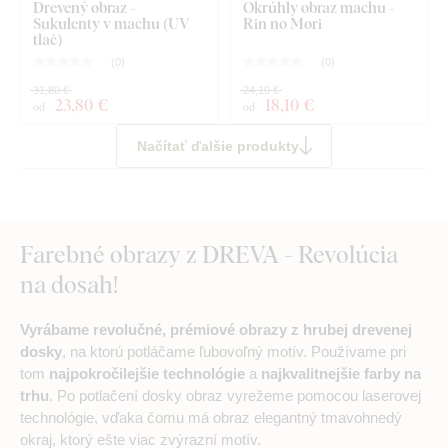
Drevený obraz -
Okrúhly obraz machu -
Sukulenty v machu (UV
Rin no Mori
tlač)
(
0
)
(
0
)
31,80 €
24,10 €
23
,80 €
18
,10 €
od
od
Načítať ďalšie produkty
Farebné obrazy z DREVA - Revolúcia
na dosah!
Vyrábame revolučné, prémiové obrazy z hrubej drevenej
dosky
, na ktorú potláčame ľubovoľný motív. Používame pri
tom
najpokročilejšie technológie
a
najkvalitnejšie farby na
trhu
. Po potlačení dosky obraz vyrežeme pomocou laserovej
technológie, vďaka čomu má obraz elegantný tmavohnedý
okraj, ktorý ešte viac zvýrazní motív.