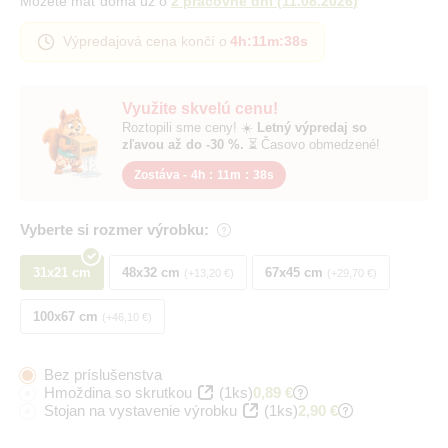
Môžete mať doma už o
2 pracovné dni
(
11.08.2026
)
Výpredajová cena končí o
4h
:
11m
:
37s
Využite skvelú cenu!
Roztopili sme ceny! ☀️
Letný výpredaj so
zľavou až do -30 %.
⏳ Časovo obmedzené!
Zostáva -
4h
:
11m
:
37s
Vyberte si rozmer výrobku:
31x21 cm
48x32 cm
67x45 cm
+13,20 €
+29,70 €
100x67 cm
+46,10 €
Bez príslušenstva
Hmoždina so skrutkou
(1ks)
0,89 €
Stojan na vystavenie výrobku
(1ks)
2,90 €