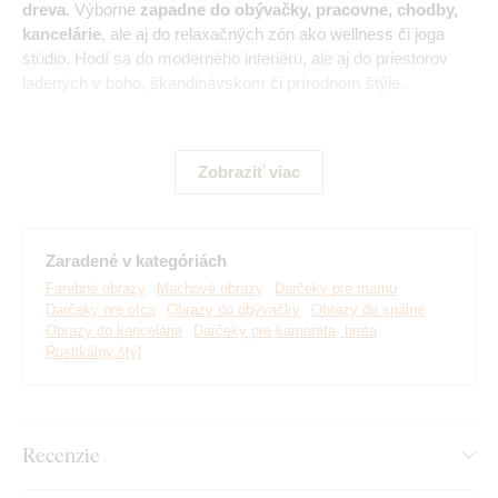
dreva
. Výborne
zapadne do obývačky, pracovne, chodby,
kancelárie
, ale aj do relaxačných zón ako wellness či joga
štúdio. Hodí sa do moderného interiéru, ale aj do priestorov
ladených v boho, škandinávskom či prírodnom štýle.
Poznámka:
Nejedná sa o živý alebo stabilizovaný mach.
Motív machového obrazu je vytlačený na kvalitnej drevenej
Zobraziť viac
doske.
Zaradené v kategóriách
Farebné obrazy
Machové obrazy
Darčeky pre mamu
Darčeky pre otca
Obrazy do obývačky
Obrazy do spálne
Obrazy do kancelárie
Darčeky pre kamaráta, brata
Rustikálny štýl
Recenzie