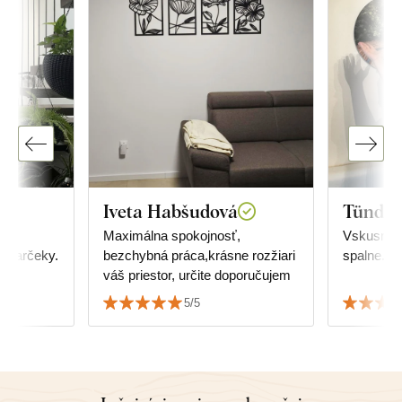
Iveta Habšudová
Tünde 
Maximálna spokojnosť,
Vskusné, 
bezchybná práca,krásne rozžiari
spalne.
váš priestor, určite doporučujem
5/5