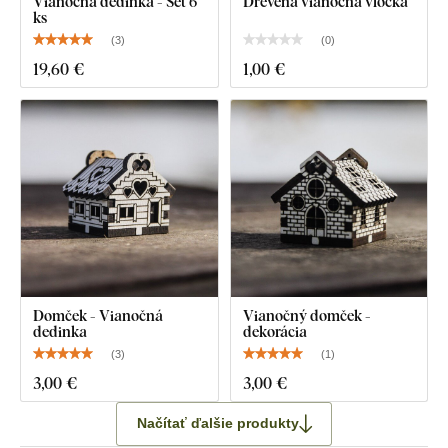
Vianočná dedinka - Set 6
Drevená vianočná vločka
ks
(
3
)
(
0
)
19
,60 €
1
,00 €
Domček - Vianočná
Vianočný domček -
dedinka
dekorácia
(
3
)
(
1
)
3
,00 €
3
,00 €
Načítať ďalšie produkty