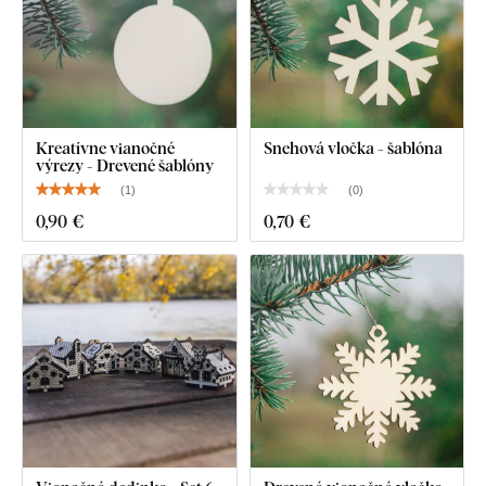
Kreatívne vianočné
Snehová vločka - šablóna
výrezy - Drevené šablóny
(
1
)
(
0
)
0
,90 €
0
,70 €