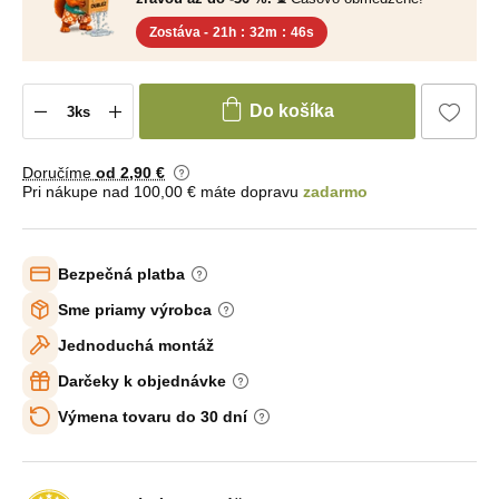
Zostáva -
21h
:
32m
:
45s
Do košíka
Doručíme
od 2
,90 €
Pri nákupe nad 100,00 € máte dopravu
zadarmo
Bezpečná platba
Sme priamy výrobca
Jednoduchá montáž
Darčeky k objednávke
Výmena tovaru do 30 dní