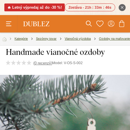
🔥 Letný výpredaj až do -30 %!
Zostáva -
21h
:
33m
:
45s
Kategórie
Sezónny tovar
Vianočná výzdoba
Ozdoby na maľovanie
Handmade vianočné ozdoby
(
0 recenzií
)
Model:
V-OS-S-002