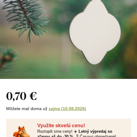
0,70 €
Môžete mať doma už
zajtra
(
10.08.2026
)
Využite skvelú cenu!
Roztopili sme ceny! ☀️
Letný výpredaj so
zľavou až do -30 %.
⏳ Časovo obmedzené!