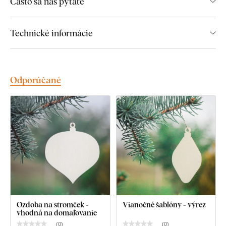
Často sa nás pýtate
Technické informácie
Odporúčané
Ozdoba na stromček -
Vianočné šablóny - výrez
vhodná na domaľovanie
(
0
)
(
0
)