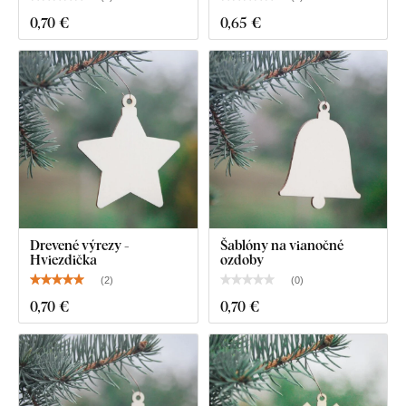
0
,70 €
0
,65 €
Drevené výrezy -
Šablóny na vianočné
Hviezdička
ozdoby
(
2
)
(
0
)
0
,70 €
0
,70 €