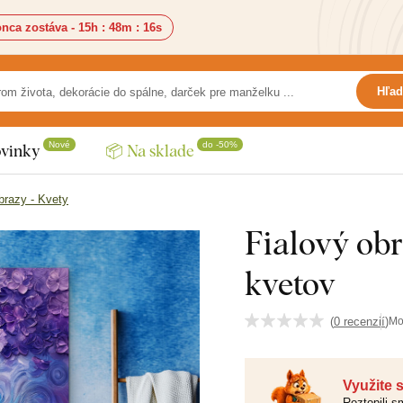
nca zostáva -
15h
:
48m
:
14s
Hľad
Nové
do -50%
vinky
📦 Na sklade
brazy - Kvety
Fialový obr
kvetov
(
0 recenzií
)
Mo
Využite 
Roztopili 