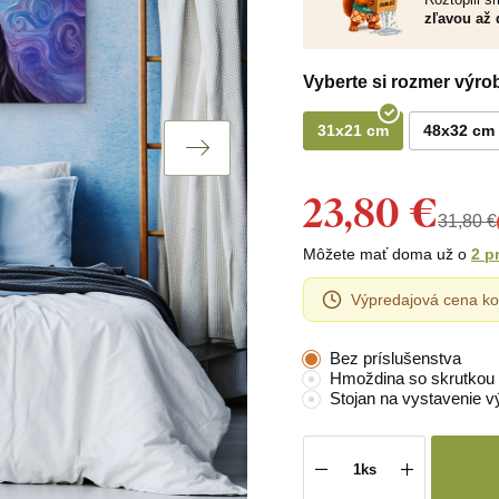
zľavou až 
Vyberte si rozmer výro
31x21 cm
48x32 cm
23,80 €
31,80 €
Môžete mať doma už o
2 p
Výpredajová cena ko
Bez príslušenstva
Hmoždina so skrutkou
Stojan na vystavenie v