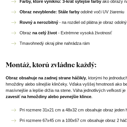
Farby, ktoré vyniknú: 3-krát sýtejšie farby
ako obrazy na
Obraz nevyblende: Stále farby
odolné voči UV žiareniu
Rovný a nerozbitný
- na rozdiel od plátna je obraz odoln
Obraz
na celý život
- Extrémne vysoká životnosť
Tmavohnedý okraj plne nahrádza rám
Montáž, ktorú zvládne každý
:
Obraz obsahuje na zadnej strane háčik/y
, ktorými ho jednodu
hmoždiny alebo silnejšie klinčeky. Vďaka vyššej hmotnosti ako b
masívnejšie a lepšie držia na stene. Váha jednotlivých veľkostí 
zavesiť na hmoždiny alebo pevnejšie klince
.
Pri rozmere 31x21 cm a 48x32 cm obsahuje obraz jeden h
Pri rozmere 67x45 cm a 100x67 cm obsahuje obraz 2 háč