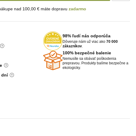
 nákupe nad 100,00 € máte dopravu
zadarmo
98% ľudí nás odporúča
Dôveruje nám už viac ako
70 000
zákazníkov
.
100% bezpečné balenie
Nemusíte sa obávať poškodenia
prepravou. Produkty balíme bezpečne a
e
ekologicky.
 dní