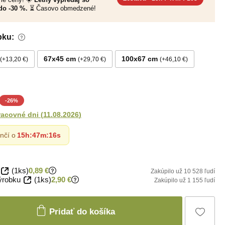
do -30 %.
⏳ Časovo obmedzené!
bku:
67x45 cm
100x67 cm
+13,20 €
+29,70 €
+46,10 €
-
26
%
racovné dni
(
11.08.2026
)
nčí o
15h
:
47m
:
14s
(1ks)
0,89 €
Zakúpilo už 10 528 ľudí
ýrobku
(1ks)
2,90 €
Zakúpilo už 1 155 ľudí
Pridať do košíka