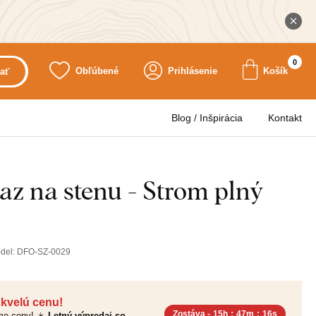
0
Obľúbené
Prihlásenie
Košík
ať
Blog / Inšpirácia
Kontakt
az na stenu - Strom plný
del:
DFO-SZ-0029
skvelú cenu!
Zostáva -
15h
:
47m
:
14s
sme ceny! ☀️
Letný výpredaj so