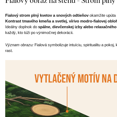
Fialový obraz na stenu - Strom plný
Fialový strom plný kvetov a snových odtieňov
okamžite upúta 
Kontrast tmavého kmeňa a svetlej, vírivo modro-fialovej oblo
Ideálny doplnok do
spálne, dievčenskej izby alebo relaxačného
každý, kto túži po výnimočnej dekorácii.
Význam obrazu:
Fialová symbolizuje intuíciu, spiritualitu a poko
rast.