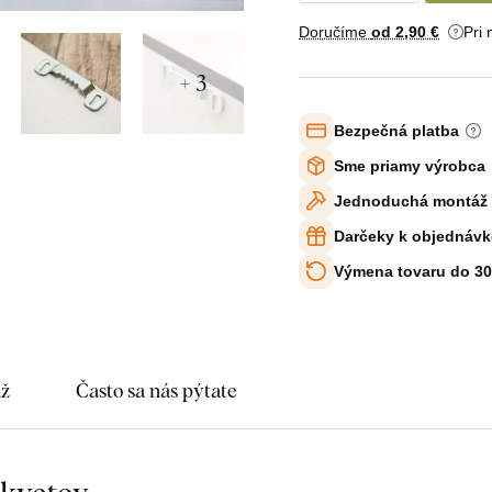
Doručíme
od 2
,90 €
Pri
+ 3
Bezpečná platba
Sme priamy výrobca
Jednoduchá montáž
Darčeky k objednávk
Výmena tovaru do 30
áž
Často sa nás pýtate