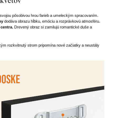
 kvetov
svojou pôsobivou hrou farieb a umeleckým spracovaním.
hy
dodáva obrazu hĺbku, emóciu a rozprávkovú atmosféru.
 centra.
Drevený obraz si zamilujú romantické duše a
j, kým rozkvitnutý strom pripomína nové začiatky a neustály