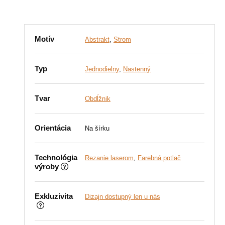
Motív
Abstrakt
,
Strom
Typ
Jednodielny
,
Nastenný
Tvar
Obdĺžnik
Orientácia
Na šírku
Technológia
Rezanie laserom
,
Farebná potlač
výroby
Exkluzivita
Dizajn dostupný len u nás