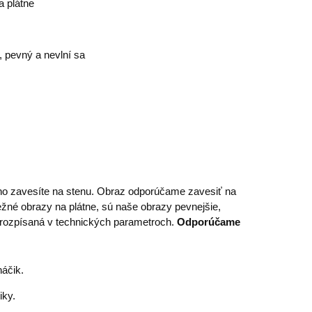
 plátne
ý, pevný a nevlní sa
cho zavesíte na stenu. Obraz odporúčame zavesiť na
ežné obrazy na plátne, sú naše obrazy pevnejšie,
je rozpísaná v technických parametroch.
Odporúčame
áčik.
iky.