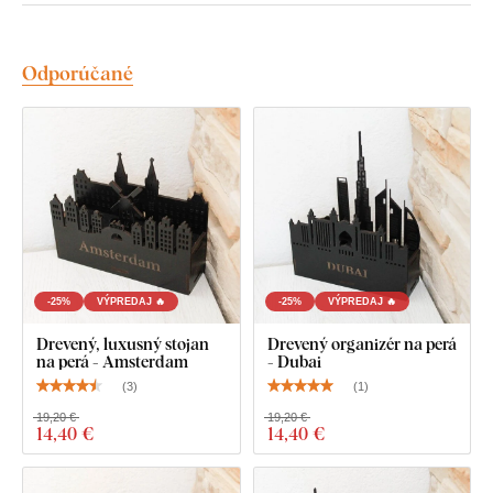
Odporúčané
-25%
VÝPREDAJ 🔥
-25%
VÝPREDAJ 🔥
Drevený, luxusný stojan
Drevený organizér na perá
na perá - Amsterdam
- Dubai
(
3
)
(
1
)
19,20 €
19,20 €
14
,40 €
14
,40 €