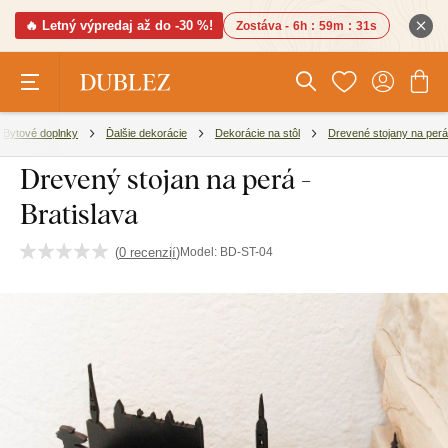
🔥 Letný výpredaj až do -30 %!
Zostáva -
6h
:
59m
:
30s
Bytové doplnky
Ďalšie dekorácie
Dekorácie na stôl
Drevené stojany na perá
Drevený stojan na perá -
Bratislava
(
0 recenzií
)
Model:
BD-ST-04