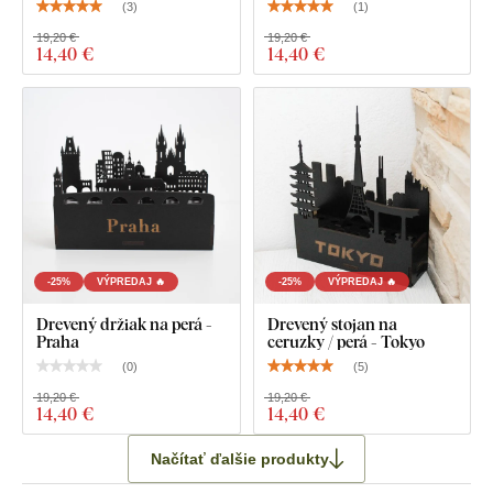
(
3
)
(
1
)
19,20 €
19,20 €
14
,40 €
14
,40 €
-25%
VÝPREDAJ 🔥
-25%
VÝPREDAJ 🔥
Drevený držiak na perá -
Drevený stojan na
Praha
ceruzky / perá - Tokyo
(
0
)
(
5
)
19,20 €
19,20 €
14
,40 €
14
,40 €
Načítať ďalšie produkty