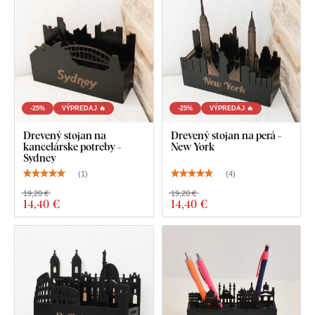
-25%
VÝPREDAJ 🔥
-25%
VÝPREDAJ 🔥
Drevený stojan na
Drevený stojan na perá -
kancelárske potreby -
New York
Sydney
(
1
)
(
4
)
19,20 €
19,20 €
14
,40 €
14
,40 €