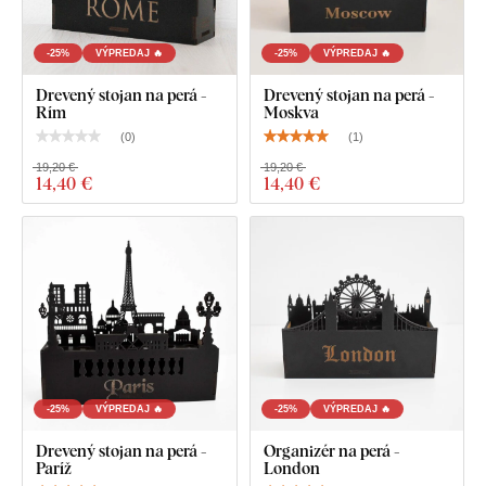
-25%
VÝPREDAJ 🔥
-25%
VÝPREDAJ 🔥
Drevený stojan na perá -
Drevený stojan na perá -
Rím
Moskva
(
0
)
(
1
)
19,20 €
19,20 €
14
,40 €
14
,40 €
-25%
VÝPREDAJ 🔥
-25%
VÝPREDAJ 🔥
Drevený stojan na perá -
Organizér na perá -
Paríž
London