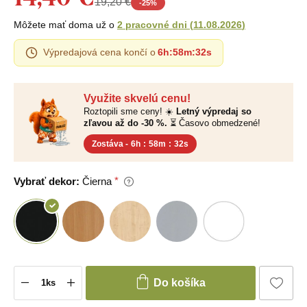
19,20 €
-
25
%
Môžete mať doma už o
2 pracovné dni
(
11.08.2026
)
Výpredajová cena končí o
6h
:
58m
:
31s
Využite skvelú cenu!
Roztopili sme ceny! ☀️
Letný výpredaj so
zľavou až do -30 %.
⏳ Časovo obmedzené!
Zostáva -
6h
:
58m
:
31s
Vybrať dekor:
Čierna
Do košíka