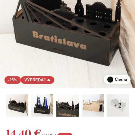
Čierna
-25%
VÝPREDAJ 🔥
+ 2
14,40 €