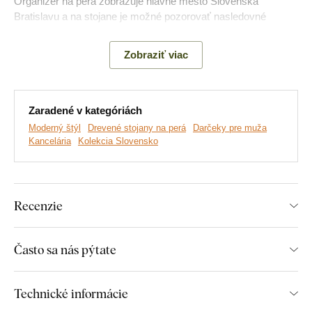
Organizér na perá zobrazuje hlavné mesto Slovenska
Bratislavu a na stojane je možné pozorovať nasledovné
budovy: Kamzík, Bratislavský hrad, Slovenské národné
divadlo, Michalská veža, Slovenský rozhlas a most SNP.
Zobraziť viac
Hlavné výhody produktu:
Zaradené v kategóriách
Moderný štýl
Drevené stojany na perá
Darčeky pre muža
Originálny motív mesta
Kancelária
Kolekcia Slovensko
Miesto pre 14 pier
Lacná dekorácia na pracovný stôl
Recenzie
Jednoduché poskladanie
Stojan na perá je vyrobený z dosky na báze dreva o hrúbke 3
Často sa nás pýtate
mm. Druhá strana materiálu má dekor surovej MDF dosky
bez dekoru (viď fotografie výrobku).
Technické informácie