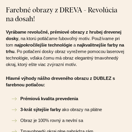
Farebné obrazy z DREVA - Revolúcia
na dosah!
Vyrábame revolučné, prémiové obrazy z hrubej drevenej
dosky
, na ktorú potláčame ľubovoľný motív. Používame pri
tom
najpokročilejšie technológie
a
najkvalitnejšie farby na
trhu
. Po potlačení dosky obraz vyrežeme pomocou laserovej
technológie, vďaka čomu má obraz elegantný tmavohnedý
okraj, ktorý ešte viac zvýrazní motív.
Hlavné výhody nášho dreveného obrazu z DUBLEZ s
farebnou potlačou:
Prémiová kvalita prevedenia
3-krát sýtejšie farby
ako obrazy na plátne
Obraz je 100% rovný a nevlní sa
Tmavohnedý okraj plne nahrádza rám