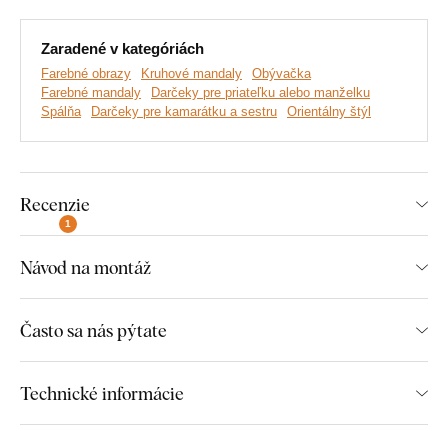
Zaradené v kategóriách
Farebné obrazy
Kruhové mandaly
Obývačka
Farebné mandaly
Darčeky pre priateľku alebo manželku
Spálňa
Darčeky pre kamarátku a sestru
Orientálny štýl
Recenzie
Vyrábame prémiové obrazy DUBLEZ vytlačené na
1
drevenej doske.
Používame pri tom
najpokročilejšie
Návod na montáž
technológie
a
najkvalitnejšie farby na trhu
. Motív vytlačíme
na dosku a obraz vyrežeme pomocou laserovej technológie,
vďaka čomu má výrobok z boku elegantný tmavohnedý okraj,
Často sa nás pýtate
ktorý ešte viac zvýrazní motív.
Technické informácie
Objavte výhody drevených, tlačených
obrazov z DUBLEZ: