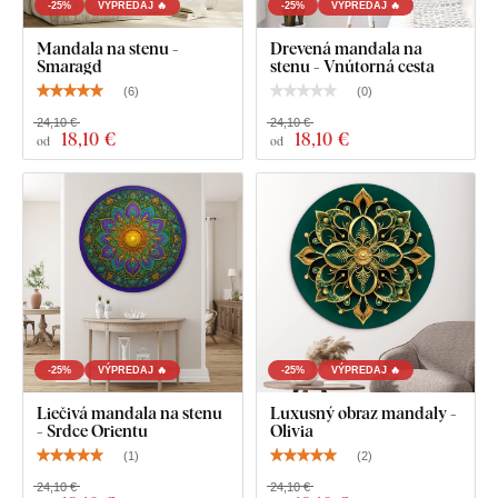
-25%
VÝPREDAJ 🔥
-25%
VÝPREDAJ 🔥
Mandala na stenu -
Drevená mandala na
Smaragd
stenu - Vnútorná cesta
(
6
)
(
0
)
24,10 €
24,10 €
Čo nájdete v balíku?
18
,10 €
18
,10 €
od
od
Drevený obraz mandaly - Výnimočná
Vopred namontovaný háčik na druhej strane obrazu
Prehľadný návod na montáž
-25%
VÝPREDAJ 🔥
-25%
VÝPREDAJ 🔥
Liečivá mandala na stenu
Luxusný obraz mandaly -
- Srdce Orientu
Olivia
(
1
)
(
2
)
24,10 €
24,10 €