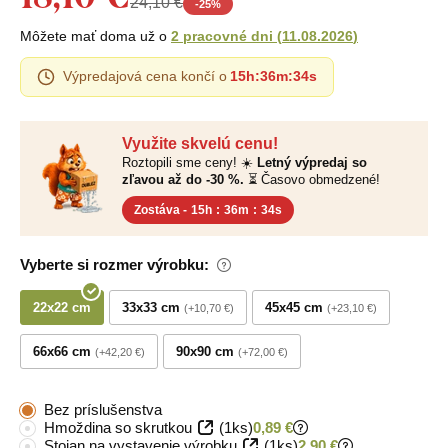
24,10 €
-
25
%
Môžete mať doma už o
2 pracovné dni
(
11.08.2026
)
Výpredajová cena končí o
15h
:
36m
:
33s
Využite skvelú cenu!
Roztopili sme ceny! ☀️
Letný výpredaj so
zľavou až do -30 %.
⏳ Časovo obmedzené!
Zostáva -
15h
:
36m
:
33s
Vyberte si rozmer výrobku:
22x22 cm
33x33 cm
45x45 cm
+10,70 €
+23,10 €
66x66 cm
90x90 cm
+42,20 €
+72,00 €
Bez príslušenstva
Hmoždina so skrutkou
(1ks)
0,89 €
Stojan na vystavenie výrobku
(1ks)
2,90 €