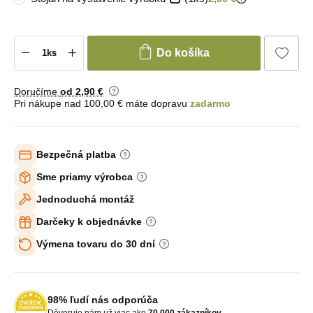
Do košíka
Doručíme
od 2
,90 €
Pri nákupe nad 100,00 € máte dopravu
zadarmo
Bezpečná platba
Sme priamy výrobca
Jednoduchá montáž
Darčeky k objednávke
Výmena tovaru do 30 dní
98% ľudí nás odporúča
Dôveruje nám už viac ako
70 000 zákazníkov
.