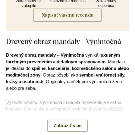
zákazníkov už
zákaznícka recenzia
zákazníkov
zakúpilo
odporúča
Napísať vlastnú recenziu
Drevený obraz mandaly - Výnimočná
Drevený obraz mandaly – Výnimočná
vyniká
luxusným
farebným prevedením a detailným spracovaním
. Mandala
je ideálna do
spálne, kancelárie, kozmetického salónu alebo
meditačnej zóny
. Obraz pôsobí ako
symbol vnútornej sily,
krásy a osobnosti
. Originálny darček pre výnimočnú ženu –
alebo pre seba.
Význam obrazu:
Výnimočná mandala reprezentuje vlastnú
hodnotu, žiaru duše a schopnosť rozkvitnúť zvnútra. Každý
pohľad na ňu pripomína, že krása začína sebaprijatím.
Zobraziť viac