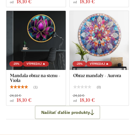
18
,10 €
18
,10 €
od
od
-25%
VÝPREDAJ 🔥
-25%
VÝPREDAJ 🔥
Mandala obraz na stenu -
Obraz mandaly - Aurora
Viola
(
1
)
(
0
)
24,10 €
24,10 €
18
,10 €
18
,10 €
od
od
Načítať ďalšie produkty