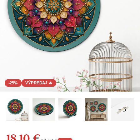
-25%
VÝPREDAJ 🔥
+ 3
18,10 €