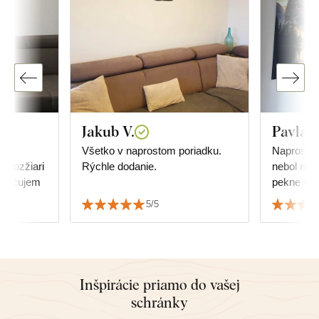
Jakub V.
Pavla K
,
Všetko v naprostom poriadku.
Naprosto s
 rozžiari
Rýchle dodanie.
nebol môj
poručujem
pekne ďa
5/5
Inšpirácie priamo do vašej
schránky