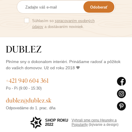
Odoberať
Súhlasím so
spracovaním osobných
údajov
a dostávaním noviniek.
Plníme sny o dokonalom interiéri. Prinášame radosť a pôžitok
do vašich domovov. Už od roku 2018 🧡
+421 940 604 361
Po - Pi (9:00 - 15:30)
dublez@dublez.sk
Odpovedáme do 1. prac. dňa
SHOP ROKU
Vyhrali sme cenu Heureky a
2022
Popularity
(bývanie a design)