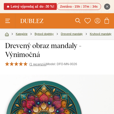
🔥 Letný výpredaj až do -30 %!
Zostáva -
15h
:
37m
:
33s
Kategórie
Bytové doplnky
Drevené mandaly
Kruhové mandaly
Drevený obraz mandaly -
Výnimočná
(
1 recenzia
)
Model:
DFO-MN-0026