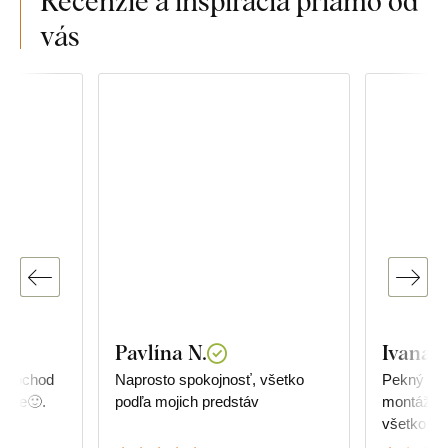
Recenzie a inšpirácia priamo od
vás
Pavlína N.
Ivana
d
Naprosto spokojnosť, všetko
Pekný dop
chle🙂.
podľa mojich predstáv
montáž, p
všetko kva