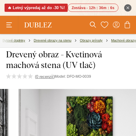
🔥 Letný výpredaj až do -30 %!
Zostáva -
12h
:
36m
:
5s
Bytové doplnky
Drevené obrazy na stenu
Obrazy prírody
Machové obrazy
Drevený obraz - Kvetinová
machová stena (UV tlač)
(
0 recenzií
)
Model:
DFO-MO-0039