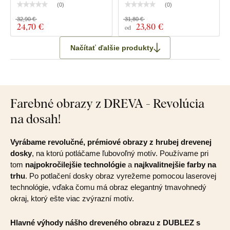
(
0
)
(
0
)
32,90 €
31,80 €
24
,70 €
23
,80 €
od
Načítať ďalšie produkty
Farebné obrazy z DREVA - Revolúcia
na dosah!
Vyrábame revolučné, prémiové obrazy z hrubej drevenej
dosky
, na ktorú potláčame ľubovoľný motív. Používame pri
tom
najpokročilejšie technológie
a
najkvalitnejšie farby na
trhu
. Po potlačení dosky obraz vyrežeme pomocou laserovej
technológie, vďaka čomu má obraz elegantný tmavohnedý
okraj, ktorý ešte viac zvýrazní motív.
Hlavné výhody nášho dreveného obrazu z DUBLEZ s