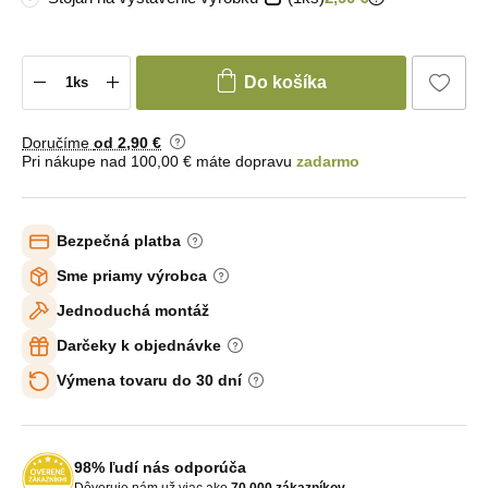
Do košíka
Doručíme
od 2
,90 €
Pri nákupe nad 100,00 € máte dopravu
zadarmo
Bezpečná platba
Sme priamy výrobca
Jednoduchá montáž
Darčeky k objednávke
Výmena tovaru do 30 dní
98% ľudí nás odporúča
Dôveruje nám už viac ako
70 000 zákazníkov
.