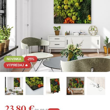
NOVINKA
-25%
VÝPREDAJ 🔥
+ 3
23,80 €