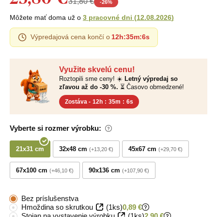
31,80 €
-
26
%
Môžete mať doma už o
3 pracovné dni
(
12.08.2026
)
Výpredajová cena končí o
12h
:
35m
:
5s
Využite skvelú cenu!
Roztopili sme ceny! ☀️
Letný výpredaj so
zľavou až do -30 %.
⏳ Časovo obmedzené!
Zostáva -
12h
:
35m
:
5s
Vyberte si rozmer výrobku:
21x31 cm
32x48 cm
45x67 cm
+13,20 €
+29,70 €
67x100 cm
90x136 cm
+46,10 €
+107,90 €
Bez príslušenstva
Hmoždina so skrutkou
(1ks)
0,89 €
Stojan na vystavenie výrobku
(1ks)
2,90 €