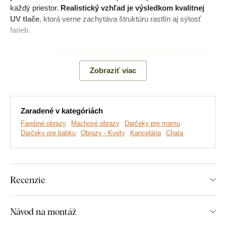
každý priestor.
Realistický vzhľad je výsledkom kvalitnej
UV tlače
, ktorá verne zachytáva štruktúru rastlín aj sýtosť
farieb.
Poznámka:
Nejedná sa o živý alebo stabilizovaný mach.
Motív machového obrazu je vytlačený na kvalitnej drevenej
Zobraziť viac
doske.
Zaradené v kategóriách
Farebné obrazy
Machové obrazy
Darčeky pre mamu
Darčeky pre babku
Obrazy - Kvety
Kancelária
Chata
Recenzie
Návod na montáž
Vyrábame prémiové obrazy DUBLEZ vytlačené na