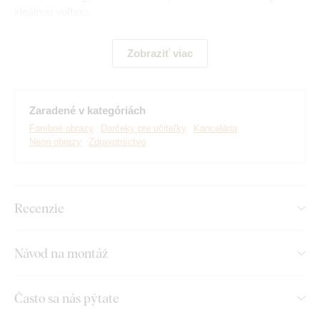
ideálnou voľbou.
Význam obrazu:
DNA symbolizuje pokrok, osvietenie a
Zobraziť viac
nekonečný potenciál ľudského poznania.
Zaradené v kategóriách
Farebné obrazy
Darčeky pre učiteľky
Kancelária
Neon obrazy
Zdravotníctvo
Recenzie
Návod na montáž
Vyrábame prémiové obrazy DUBLEZ vytlačené na
drevenej doske.
Používame pri tom
najpokročilejšie
Často sa nás pýtate
technológie
a
najkvalitnejšie farby na trhu
. Motív vytlačíme
na dosku a obraz vyrežeme pomocou laserovej technológie,