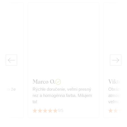
Marco O.
Viktóri
y a to že
Rýchle doručenie, veľmi presný
Obrázok d
e
rez a homogénna farba. Milujem
atmosféro
to!
veľmi oživ
spokojný s
5/5
službami.