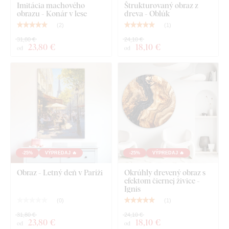
Imitácia machového
Štrukturovaný obraz z
Pri rozmere 21x31 cm, 32x48 cm a 45x67 cm
obrazu - Konár v lese
dreva - Oblúk
obsahuje obraz jeden háčik.
(
2
)
(
1
)
Pri rozmere 67x100 cm obsahuje obraz 2 háčiky.
31,80 €
24,10 €
23
,80 €
18
,10 €
od
od
Pri rozmere 90x136 cm obsahuje obraz na každom
diele 2 háčiky (2x2=4 háčiky dohromady).
Čo nájdete v balíku?
Drevený obraz - DNA
Vopred namontovaný háčik / háčiky na druhej strane
-25%
VÝPREDAJ 🔥
-25%
VÝPREDAJ 🔥
obrazu
Obraz - Letný deň v Paríži
Okrúhly drevený obraz s
Prehľadný návod na montáž
efektom čiernej živice -
Ignis
(
0
)
(
1
)
31,80 €
24,10 €
23
,80 €
18
,10 €
od
od