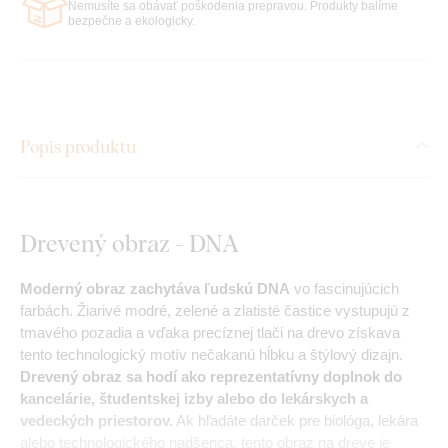
Nemusíte sa obávať poškodenia prepravou. Produkty balíme
bezpečne a ekologicky.
Popis produktu
Drevený obraz - DNA
Moderný obraz zachytáva ľudskú DNA
vo fascinujúcich
farbách. Žiarivé modré, zelené a zlatisté častice vystupujú z
tmavého pozadia a vďaka precíznej tlači na drevo získava
tento technologický motív nečakanú hĺbku a štýlový dizajn.
Drevený obraz sa hodí ako reprezentatívny doplnok do
kancelárie, študentskej izby alebo do lekárskych a
vedeckých priestorov.
Ak hľadáte darček pre biológa, lekára
alebo technologického nadšenca, tento obraz na dreve je