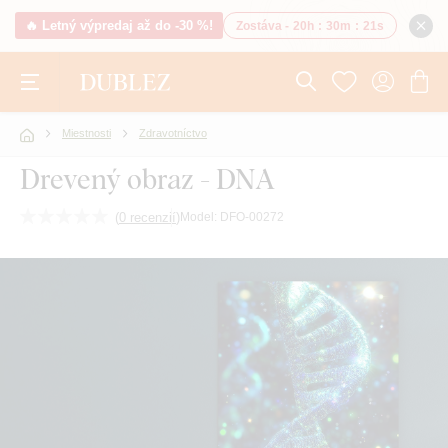
🔥 Letný výpredaj až do -30 %!
Zostáva -
20h
:
30m
:
20s
Miestnosti
Zdravotníctvo
Drevený obraz - DNA
(
0 recenzií
)
Model:
DFO-00272