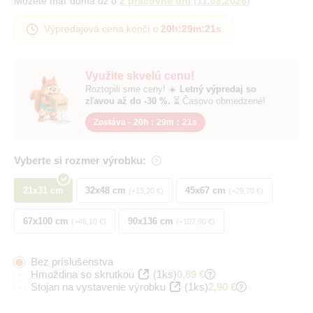
Môžete mať doma už o
2 pracovné dni
(
11.08.2026
)
Výpredajová cena končí o
20h
:
29m
:
20s
Využite skvelú cenu!
Roztopili sme ceny! ☀️
Letný výpredaj so
zľavou až do -30 %.
⏳ Časovo obmedzené!
Zostáva -
20h
:
29m
:
20s
Vyberte si rozmer výrobku:
21x31 cm
32x48 cm
45x67 cm
+13,20 €
+29,70 €
67x100 cm
90x136 cm
+46,10 €
+107,90 €
Bez príslušenstva
Hmoždina so skrutkou
(1ks)
0,89 €
Stojan na vystavenie výrobku
(1ks)
2,90 €