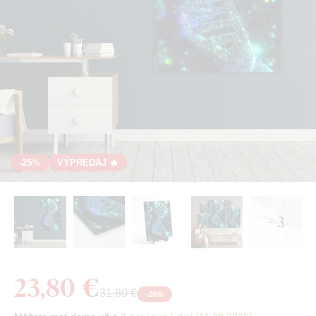
-25%
VÝPREDAJ 🔥
+ 3
23,80 €
31,80 €
-
26
%