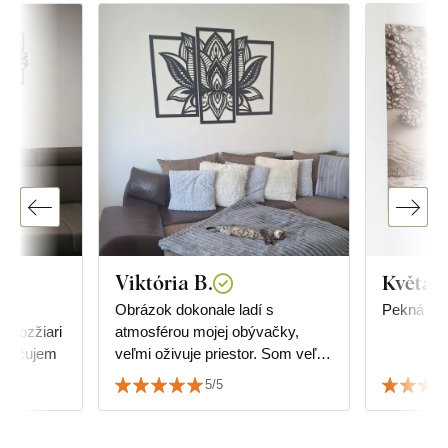
Viktória B.
Květa
,
Obrázok dokonale ladí s
Pekná kval
 rozžiari
atmosférou mojej obývačky,
poručujem
veľmi oživuje priestor. Som veľmi
spokojný s kvalitou aj so
5/5
službami.