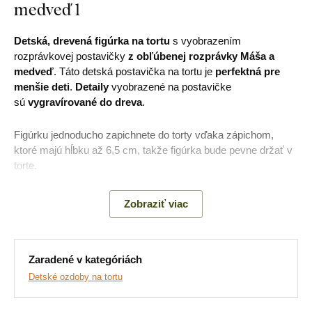
medveď 1
Detská, drevená figúrka na tortu
s vyobrazením
rozprávkovej postavičky
z obľúbenej rozprávky Máša a
medveď
. Táto detská postavička na tortu je
perfektná pre
menšie deti
.
Detaily
vyobrazené na postavičke
sú
vygravírované do dreva
.
Figúrku jednoducho zapichnete do torty vďaka zápichom,
ktoré majú hĺbku až 6,5 cm, takže figúrka bude pevne držať v
torte.
Zobraziť viac
Zaradené v kategóriách
Detské ozdoby na tortu