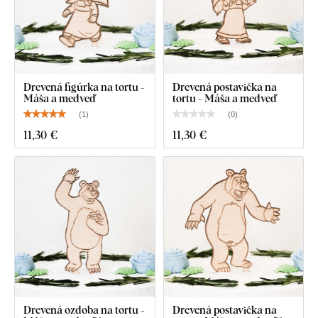
Drevená figúrka na tortu -
Drevená postavička na
Máša a medveď
tortu - Máša a medveď
(
1
)
(
0
)
11
,30 €
11
,30 €
Drevená ozdoba na tortu -
Drevená postavička na