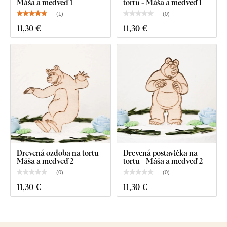
Máša a medveď 1
tortu - Máša a medveď 1
(
1
)
(
0
)
11
,30 €
11
,30 €
Drevená ozdoba na tortu -
Drevená postavička na
Máša a medveď 2
tortu - Máša a medveď 2
(
0
)
(
0
)
11
,30 €
11
,30 €