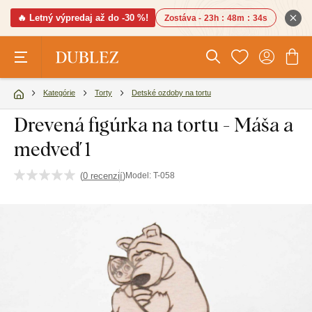
🔥 Letný výpredaj až do -30 %!
Zostáva -
23h
:
48m
:
33s
Kategórie
Torty
Detské ozdoby na tortu
Drevená figúrka na tortu - Máša a
medveď 1
(
0 recenzií
)
Model:
T-058