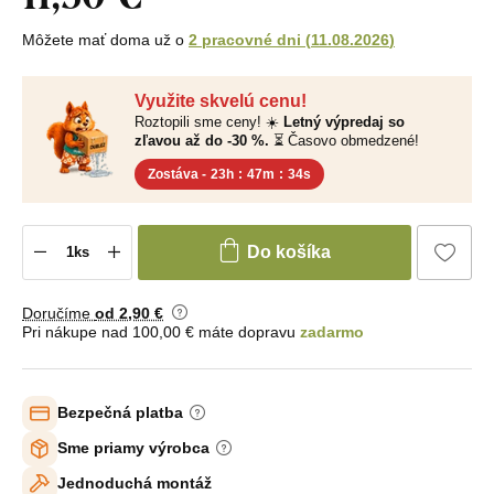
Môžete mať doma už o
2 pracovné dni
(
11.08.2026
)
Využite skvelú cenu!
Roztopili sme ceny! ☀️
Letný výpredaj so
zľavou až do -30 %.
⏳ Časovo obmedzené!
Zostáva -
23h
:
47m
:
33s
Do košíka
Doručíme
od 2
,90 €
Pri nákupe nad 100,00 € máte dopravu
zadarmo
Bezpečná platba
Sme priamy výrobca
Jednoduchá montáž