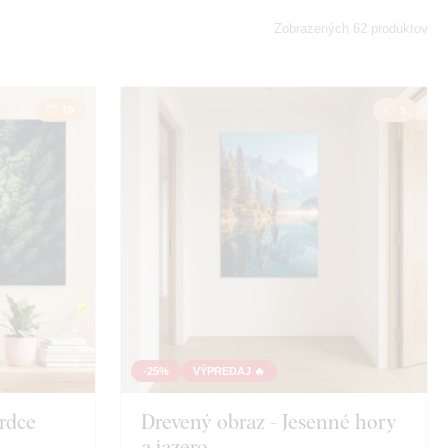
y
Krajina
Zobrazených 62 produktov
Príroda
10
9
-25%
VÝPREDAJ 🔥
Srdce
Drevený obraz - Jesenné hory
a jazero