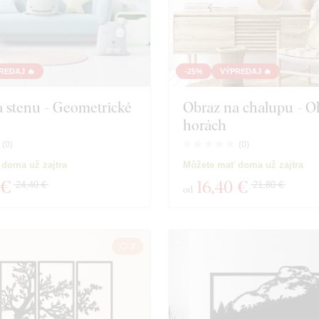
REDAJ 🔥
-25%
VÝPREDAJ 🔥
 stenu - Geometrické
Obraz na chalupu - O
horách
(
0
)
(
0
)
doma už zajtra
Môžete mať doma už zajtra
 €
16
,40 €
24,40 €
21,80 €
od
7