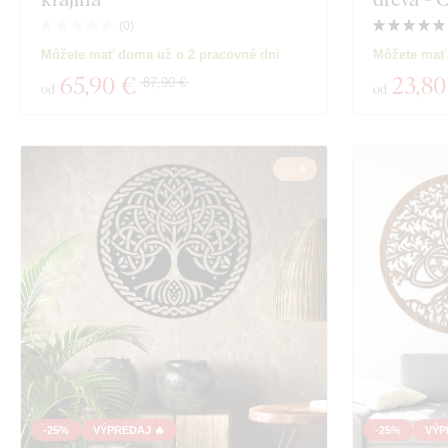
Materiál
(
0
)
Zobraziť 62 pro
Môžete mať doma už o 2 pracovné dni
Môžete mať
Hĺbka
65
,90 €
23
,80
87,90 €
od
od
5
-25%
VÝPREDAJ 🔥
-25%
VÝP