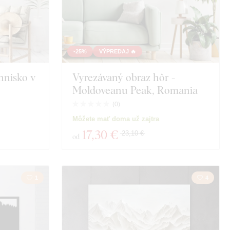
-25%
VÝPREDAJ 🔥
hnisko v
Vyrezávaný obraz hôr -
Moldoveanu Peak, Romania
(
0
)
Môžete mať doma už zajtra
17
,30 €
23,10 €
od
1
4