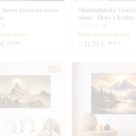
 strom života na stenu
Minimalistický vyrez
ie
obraz - Hory v kruhu
(
0
)
(
0
)
 doma už dnes
Môžete mať doma už zajtra
 €
21
,70 €
28,20 €
28,90 €
od
4