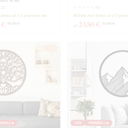
(
1
)
(
0
)
duktov
Zavrieť filter
 doma už o 2 pracovné dni
Môžete mať doma už o 2 prac
 €
23
,80 €
31,80 €
31,80 €
od
3
REDAJ 🔥
-25%
VÝPREDAJ 🔥