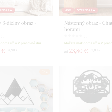
REDAJ 🔥
-25%
VÝPREDAJ 🔥
3-dielny obraz -
Nástenný obraz - Cha
horami
(
0
)
(
0
)
 doma už o 2 pracovné dni
Môžete mať doma už o 2 prac
 €
23
,80 €
87,90 €
31,80 €
od
1