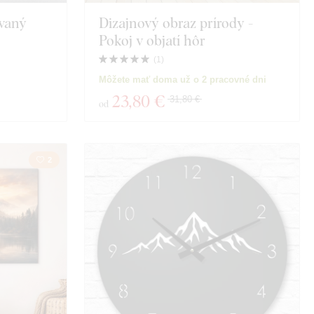
ávaný
Dizajnový obraz prírody -
Pokoj v objatí hôr
(
1
)
Môžete mať doma už o 2 pracovné dni
23
,80 €
31,80 €
od
2