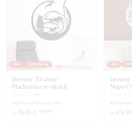
-25%
VÝPREDAJ 🔥
-25%
VÝP
Drevený 3D obraz -
Drevený 
Plachetnica vo vlnách
Mapa U
(
0
)
Môžete mať doma už zajtra
Môžete mať 
18
,10 €
43
,50
24,10 €
od
od