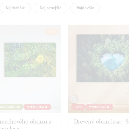
Cestovanie
Kvetin
Najdrahšie
Najlacnejšie
Najnovšie
Mapa
Mesto
7
Srdce
Zviera
TÁCIA MACHU
VÝPREDAJ 🔥
-25%
VÝPREDAJ 🔥
 machového obrazu z
Drevený obraz lesa - 
Čaro lesa