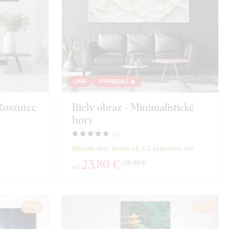
-25%
VÝPREDAJ 🔥
Roszutec
Biely obraz - Minimalistické
hory
(
1
)
Môžete mať doma už o 2 pracovné dni
23
,80 €
31,80 €
od
2
1