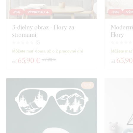
-25%
VÝPREDAJ 🔥
-25%
VÝP
3-dielny obraz - Hory za
Moderný 
stromami
Hory
(
0
)
Môžete mať doma už o 2 pracovné dni
Môžete mať
65
,90 €
65
,90
87,90 €
od
od
3