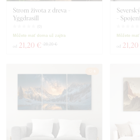
Strom života z dreva -
Severský
Yggdrasill
- Spojen
(
0
)
Môžete mať doma už zajtra
Môžete mať
21
,20 €
21
,20
28,20 €
od
od
6