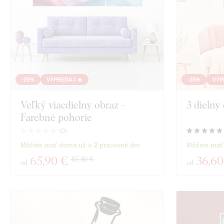
-25%
VÝPREDAJ 🔥
-25%
VÝP
Veľký viacdielny obraz -
3 dielny
Farebné pohorie
(
0
)
Môžete mať doma už o 2 pracovné dni
Môžete mať 
65
,90 €
36
,60
87,90 €
od
od