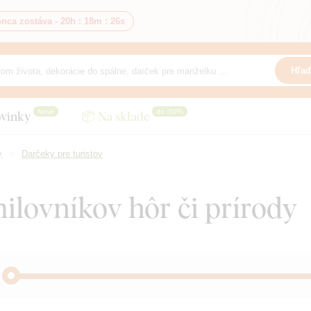
nca zostáva -
20h
:
18m
:
25s
Hľad
Nové
do -50%
vinky
📦 Na sklade
y
Darčeky pre turistov
ilovníkov hôr či prírody