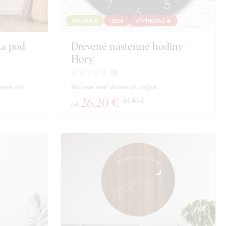
NOVINKA
-25%
VÝPREDAJ 🔥
ta pod
Drevené nástenné hodiny -
Hory
(
0
)
ovné dni
Môžete mať doma už zajtra
26
,20 €
34,90 €
od