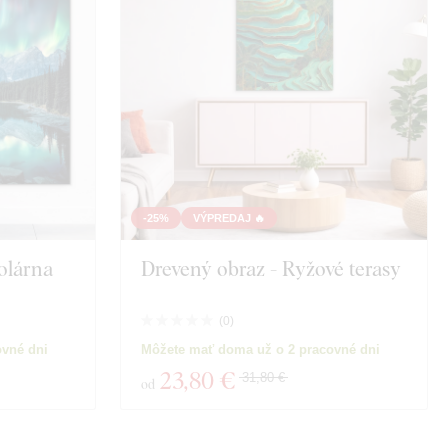
-25%
VÝPREDAJ 🔥
olárna
Drevený obraz - Ryžové terasy
(
0
)
ovné dni
Môžete mať doma už o 2 pracovné dni
23
,80 €
31,80 €
od