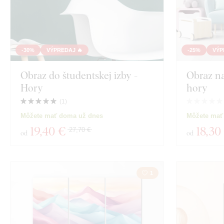
-30%
VÝPREDAJ 🔥
-25%
VÝP
Obraz do študentskej izby -
Obraz na
Hory
hory
(
1
)
Môžete mať doma už dnes
Môžete mať 
19
,40 €
18
,30
27,70 €
od
od
1