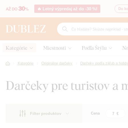
🔥 Letný výpredaj až do -30 %!
Do ko
Kategórie
Miestnosti
Podľa Štýlu
No
Kategórie
Originálne darčeky
Darčeky podľa záľub a hobb
Darčeky pre turistov a m
Filter produktov
Cena
Motív
Motív