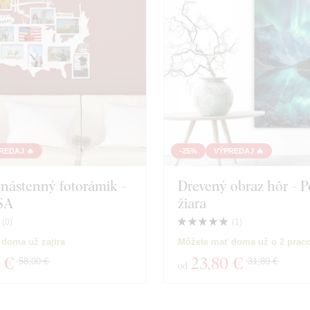
REDAJ 🔥
-25%
VÝPREDAJ 🔥
nástenný fotorámik -
Drevený obraz hôr - P
SA
žiara
(
0
)
(
1
)
doma už zajtra
Môžete mať doma už o 2 prac
 €
23
,80 €
58,00 €
31,80 €
od