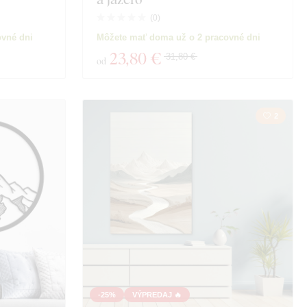
(
0
)
ovné dni
Môžete mať doma už o 2 pracovné dni
23
,80 €
31,80 €
od
2
-25%
VÝPREDAJ 🔥