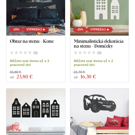
-25%
VÝPREDAJ 🔥
-25%
VÝPREDAJ 🔥
Obraz na stenu - Kone
Minimalistická dekorácia
na stenu - Domčeky
(
0
)
(
0
)
Môžete mať doma už o 3
Môžete mať doma už o 2
pracovné dni
pracovné dni
31,80 €
21,70 €
23
,80 €
16
,30 €
od
od