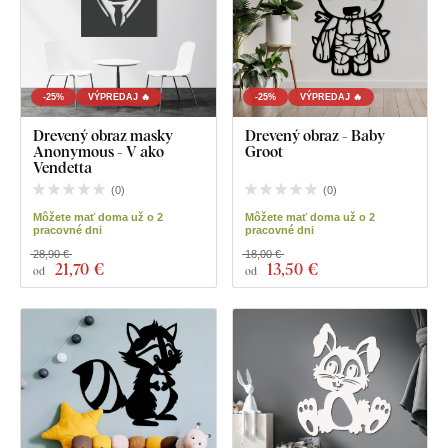
-25%
VÝPREDAJ 🔥
-25%
VÝPREDAJ 🔥
Drevený obraz masky
Drevený obraz - Baby
Anonymous - V ako
Groot
Vendetta
(
0
)
(
0
)
Môžete mať doma už o 2
Môžete mať doma už o 2
pracovné dni
pracovné dni
28,90 €
18,00 €
21
,70 €
13
,50 €
od
od