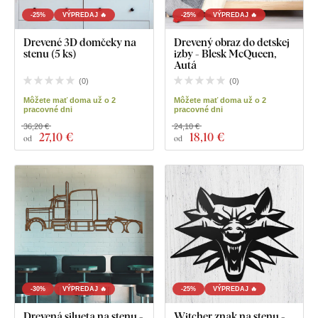
-25%
VÝPREDAJ 🔥
-25%
VÝPREDAJ 🔥
Drevené 3D domčeky na
Drevený obraz do detskej
stenu (5 ks)
izby - Blesk McQueen,
Autá
(
0
)
(
0
)
Môžete mať doma už o 2
Môžete mať doma už o 2
pracovné dni
pracovné dni
36,20 €
24,10 €
27
,10 €
18
,10 €
od
od
-30%
VÝPREDAJ 🔥
-25%
VÝPREDAJ 🔥
Drevená silueta na stenu -
Witcher znak na stenu -