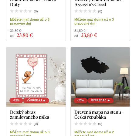
Duty
Assassin's Creed
(
0
)
(
0
)
Môžete mať doma už o 3
Môžete mať doma už o 3
pracovné dni
pracovné dni
31,80 €
31,80 €
23
,80 €
23
,80 €
od
od
-25%
VÝPREDAJ 🔥
-25%
VÝPREDAJ 🔥
Detský obraz
Drevená mapa na stenu -
zamilovaného psíka
Česká republika
(
0
)
(
0
)
Môžete mať doma už o 3
Môžete mať doma už o 2
pracovné dni
pracovné dni