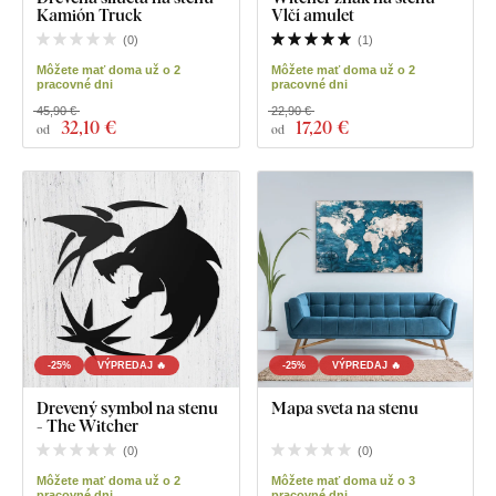
Kamión Truck
Vlčí amulet
(
0
)
(
1
)
Môžete mať doma už o 2
Môžete mať doma už o 2
pracovné dni
pracovné dni
45,90 €
22,90 €
32
,10 €
17
,20 €
od
od
-25%
VÝPREDAJ 🔥
-25%
VÝPREDAJ 🔥
Drevený symbol na stenu
Mapa sveta na stenu
- The Witcher
(
0
)
(
0
)
Môžete mať doma už o 2
Môžete mať doma už o 3
pracovné dni
pracovné dni