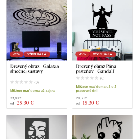
-25%
VÝPREDAJ 🔥
-25%
VÝPREDAJ 🔥
Drevený obraz - Galaxia
Drevený obraz Pána
slnečnej sústavy
prsteňov - Gandalf
(
0
)
(
0
)
Môžete mať doma už o 2
Môžete mať doma už zajtra
pracovné dni
33,80 €
20,50 €
25
,30 €
15
,30 €
od
od