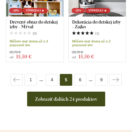
-25%
VÝPREDAJ 🔥
-25%
VÝPREDAJ 🔥
Drevený obraz do detskej
Dekorácia do detskej izby
izby - Mýval
- Zajko
(
0
)
(
1
)
Môžete mať doma už o 2
Môžete mať doma už o 2
pracovné dni
pracovné dni
20,70 €
20,70 €
15
,50 €
15
,50 €
od
od
1
4
5
6
9
...
...
Zobraziť ďalších 24 produktov