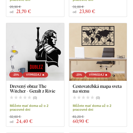
28,90 €
31,80 €
21
,70 €
23
,80 €
od
od
-25%
VÝPREDAJ 🔥
-25%
VÝPREDAJ 🔥
Drevený obraz The
Cestovateľská mapa sveta
Witcher - Geralt z Rivie
na stenu
(
0
)
(
0
)
Môžete mať doma už o 2
Môžete mať doma už o 2
pracovné dni
pracovné dni
32,60 €
81,20 €
24
,40 €
60
,90 €
od