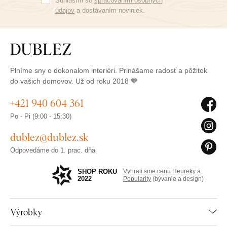
Súhlasím so
spracovaním osobných
údajov
a dostávaním noviniek.
Plníme sny o dokonalom interiéri. Prinášame radosť a pôžitok
do vašich domovov. Už od roku 2018 🧡
+421 940 604 361
Po - Pi (9:00 - 15:30)
dublez@dublez.sk
Odpovedáme do 1. prac. dňa
SHOP ROKU
Vyhrali sme cenu Heureky a
2022
Popularity
(bývanie a design)
Výrobky