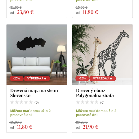
31,80 €
15,80 €
23
,80 €
11
,80 €
od
od
-25%
VÝPREDAJ 🔥
-25%
VÝPREDAJ 🔥
Drevená mapa na stenu -
Drevený obraz -
Slovensko
Polygonálna žirafa
(
0
)
(
0
)
Môžete mať doma už o 2
Môžete mať doma už o 2
pracovné dni
pracovné dni
15,80 €
29,20 €
11
,80 €
21
,90 €
od
od