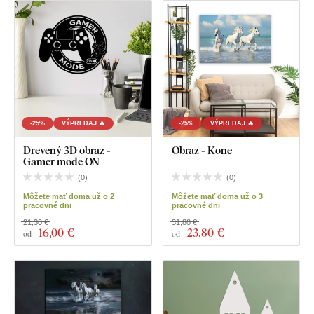
-25%
VÝPREDAJ 🔥
-25%
VÝPREDAJ 🔥
Drevený 3D obraz -
Obraz - Kone
Gamer mode ON
(
0
)
(
0
)
Môžete mať doma už o 2
Môžete mať doma už o 3
pracovné dni
pracovné dni
21,30 €
31,80 €
16
,00 €
23
,80 €
od
od