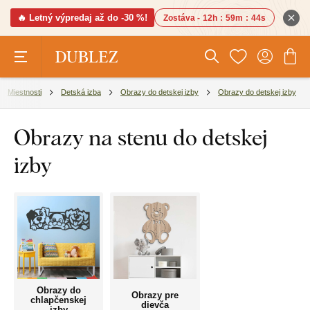
🔥 Letný výpredaj až do -30 %!
Zostáva -
12h
:
59m
:
43s
Miestnosti
Detská izba
Obrazy do detskej izby
Obrazy do detskej izby
Obrazy na stenu do detskej
izby
Obrazy do
Obrazy pre
chlapčenskej
dievča
izby