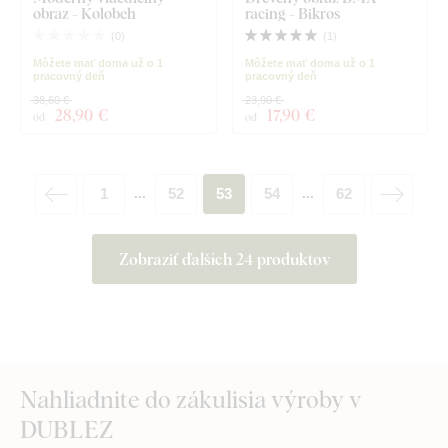
obraz - Kolobeh
racing - Bikros
(
0
)
(
1
)
Môžete mať doma už o 1
Môžete mať doma už o 1
pracovný deň
pracovný deň
38,60 €
23,90 €
28
,90 €
17
,90 €
od
od
1
52
53
54
62
...
...
Zobraziť ďalších 24 produktov
Nahliadnite do zákulisia výroby v
DUBLEZ