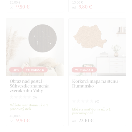
13,00 €
13,00 €
9
,80 €
9
,80 €
od
od
-25%
VÝPREDAJ 🔥
VÝPREDAJ 🔥
Obraz nad posteľ -
Korková mapa na stenu -
Súhvezdie znamenia
Rumunsko
zverokruhu Váhy
(
0
)
(
0
)
Môžete mať doma už o 1
pracovný deň
Môžete mať doma už o 1
pracovný deň
13,00 €
9
,80 €
23
,10 €
od
od