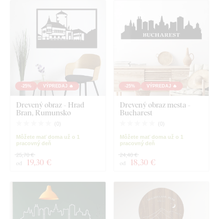
-25%
VÝPREDAJ 🔥
-25%
VÝPREDAJ 🔥
Drevený obraz - Hrad
Drevený obraz mesta -
Bran, Rumunsko
Bucharest
(
0
)
(
0
)
Môžete mať doma už o 1
Môžete mať doma už o 1
pracovný deň
pracovný deň
25,70 €
24,40 €
19
,30 €
18
,30 €
od
od