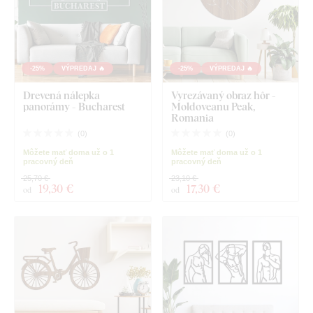
-25%
VÝPREDAJ 🔥
-25%
VÝPREDAJ 🔥
Drevená nálepka
Vyrezávaný obraz hôr -
panorámy - Bucharest
Moldoveanu Peak,
Romania
(
0
)
(
0
)
Môžete mať doma už o 1
Môžete mať doma už o 1
pracovný deň
pracovný deň
25,70 €
23,10 €
19
,30 €
17
,30 €
od
od