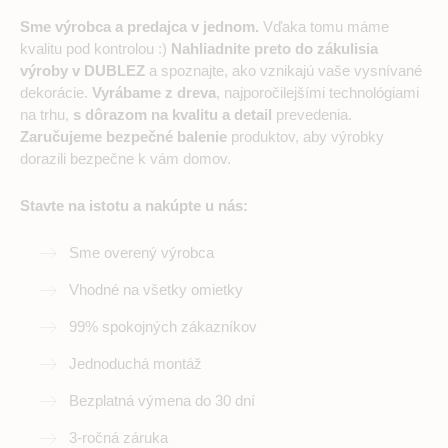
Sme výrobca a predajca v jednom.
Vďaka tomu máme
kvalitu pod kontrolou :)
Nahliadnite preto do zákulisia
výroby v DUBLEZ
a spoznajte, ako vznikajú vaše vysnívané
dekorácie.
Vyrábame z dreva
, najporočilejšími technológiami
na trhu,
s dôrazom na kvalitu a detail
prevedenia.
Zaručujeme bezpečné balenie
produktov, aby výrobky
dorazili bezpečne k vám domov.
Stavte na istotu a nakúpte u nás:
Sme overený výrobca
Vhodné na všetky omietky
99% spokojných zákazníkov
Jednoduchá montáž
Bezplatná výmena do 30 dní
3-ročná záruka