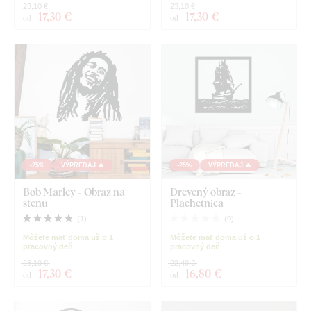
23,10 €
23,10 €
17
,30 €
17
,30 €
od
od
-25%
VÝPREDAJ 🔥
-25%
VÝPREDAJ 🔥
Bob Marley - Obraz na
Drevený obraz -
stenu
Plachetnica
(
1
)
(
0
)
Môžete mať doma už o 1
Môžete mať doma už o 1
pracovný deň
pracovný deň
23,10 €
22,40 €
17
,30 €
16
,80 €
od
od