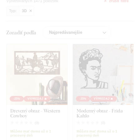
Vyfiltrovaných 1471 položiek
zrušiť
filtre
Typ:
3D
Zoradiť podľa
-25%
VÝPREDAJ 🔥
-25%
VÝPREDAJ 🔥
Drevený obraz - Western
Moderný obraz - Frida
Cowboy
Kahlo
(
0
)
(
0
)
Môžete mať doma už o 1
Môžete mať doma už o 1
pracovný deň
pracovný deň