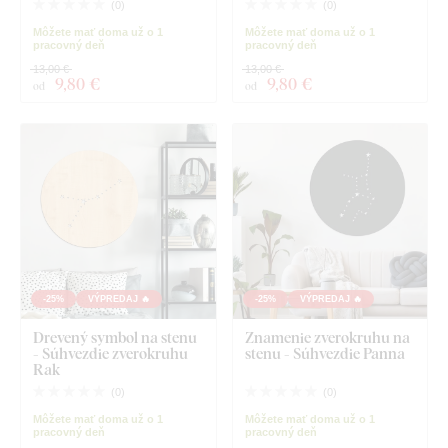
(
0
)
(
0
)
Môžete mať doma už o 1
Môžete mať doma už o 1
pracovný deň
pracovný deň
13,00 €
13,00 €
9
,80 €
9
,80 €
od
od
-25%
VÝPREDAJ 🔥
-25%
VÝPREDAJ 🔥
Drevený symbol na stenu
Znamenie zverokruhu na
- Súhvezdie zverokruhu
stenu - Súhvezdie Panna
Rak
(
0
)
(
0
)
Môžete mať doma už o 1
Môžete mať doma už o 1
pracovný deň
pracovný deň