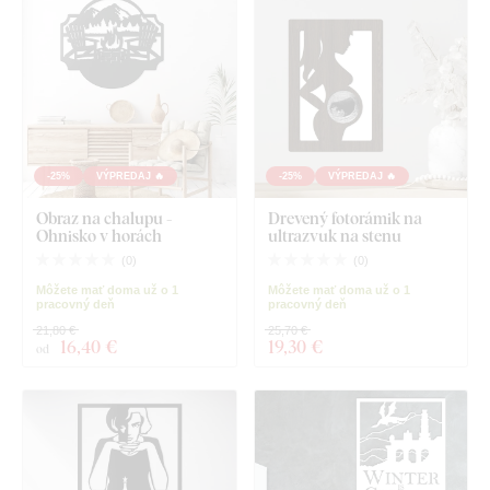
-25%
VÝPREDAJ 🔥
-25%
VÝPREDAJ 🔥
Obraz na chalupu -
Drevený fotorámik na
Ohnisko v horách
ultrazvuk na stenu
(
0
)
(
0
)
Môžete mať doma už o 1
Môžete mať doma už o 1
pracovný deň
pracovný deň
21,80 €
25,70 €
16
,40 €
19
,30 €
od