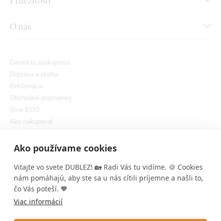
O nás
Garancia spokojnosti
Doprava a platba
Reklamácie
Obchodné podmienky
Sme ECO
Ako nakupovať
GDPR
Nastaviť cookies
Ako používame cookies
Vitajte vo svete DUBLEZ! 🏡 Radi Vás tu vidíme. 🍪 Cookies
nám pomáhajú, aby ste sa u nás cítili príjemne a našli to,
čo Vás poteší. 🧡
Viac informácií
Copyright © DUBLEZ 2026 | Všetky práva vyhradené
Tvorba výkonných internetových obchodov od
RIESENIA