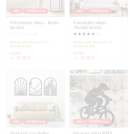
-25%
VÝPREDAJ 🔥
-25%
VÝPREDAJ 🔥
Vyrezávaný obraz - Retro
Viacdielny obraz -
bicykel
Mužské krivky
(
0
)
(
2
)
Môžete mať doma už o 1
Môžete mať doma už o 1
pracovný deň
pracovný deň
23,10 €
42,50 €
17
,30 €
31
,90 €
od
od
-25%
VÝPREDAJ 🔥
-25%
VÝPREDAJ 🔥
Moderný viacdielny
Drevený obraz BMX