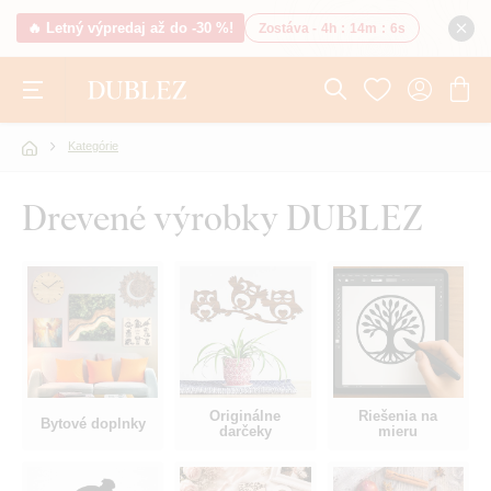
🔥 Letný výpredaj až do -30 %!
Zostáva -
4h
:
14m
:
5s
Kategórie
Drevené výrobky DUBLEZ
Originálne
Riešenia na
Bytové doplnky
darčeky
mieru