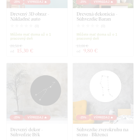
-25%
VÝPREDAJ 🔥
-25%
VÝPREDAJ 🔥
Drevený 3D obraz -
Drevená dekorácia -
Nákladné auto
Súhvezdie Baran
(
0
)
(
0
)
Môžete mať doma už o 1
Môžete mať doma už o 1
pracovný deň
pracovný deň
20,50 €
13,00 €
15
,30 €
9
,80 €
od
od
-25%
VÝPREDAJ 🔥
-25%
VÝPREDAJ 🔥
Drevený dekor -
Súhvezdie zverokruhu na
Súhvedzie Býk
stenu - Blíženci