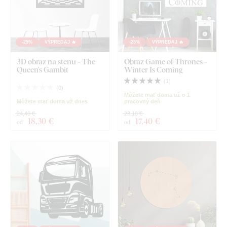
-25%
VÝPREDAJ 🔥
-25%
VÝPREDAJ 🔥
3D obraz na stenu - The
Obraz Game of Thrones -
Queen's Gambit
Winter Is Coming
(
1
)
(
0
)
Môžete mať doma už o 1
Môžete mať doma už dnes
pracovný deň
24,40 €
23,10 €
18
,30 €
17
,40 €
od
od