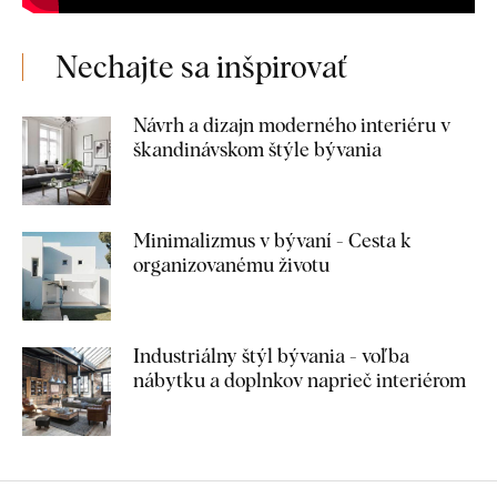
Nechajte sa inšpirovať
Návrh a dizajn moderného interiéru v
škandinávskom štýle bývania
Minimalizmus v bývaní - Cesta k
organizovanému životu
Industriálny štýl bývania - voľba
nábytku a doplnkov naprieč interiérom