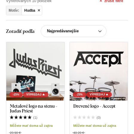
Vyfiltrovaných 10 položiek
zrušiť
filtre
Motív:
Hudba
Zoradiť podľa
-25%
VÝPREDAJ 🔥
-25%
VÝPREDAJ 🔥
Metalové logo na stenu -
Drevené logo - Accept
Judas Priest
(
1
)
(
0
)
Môžete mať doma už zajtra
Môžete mať doma už zajtra
20,90 €
40,20 €