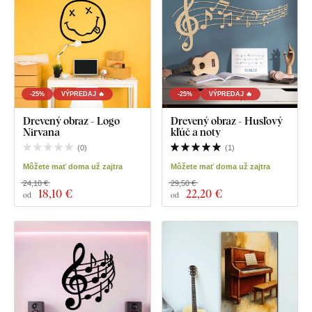
-25%
VÝPREDAJ 🔥
-25%
VÝPREDAJ 🔥
Drevený obraz - Logo
Drevený obraz - Husľový
Nirvana
kľúč a noty
(
0
)
(
1
)
Môžete mať doma už zajtra
Môžete mať doma už zajtra
24,10 €
29,50 €
18
,10 €
22
,20 €
od
od