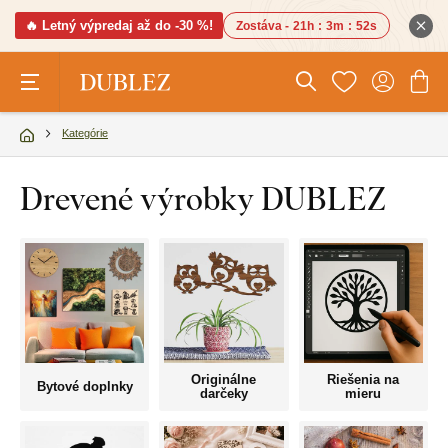
🔥 Letný výpredaj až do -30 %!
Zostáva -
21h
:
3m
:
51s
Kategórie
Drevené výrobky DUBLEZ
Originálne
Riešenia na
Bytové doplnky
darčeky
mieru