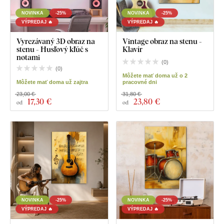
NOVINKA
-25%
NOVINKA
-25%
VÝPREDAJ 🔥
VÝPREDAJ 🔥
Vyrezávaný 3D obraz na
Vintage obraz na stenu -
stenu - Husľový kľúč s
Klavír
notami
(
0
)
(
0
)
Môžete mať doma už o 2
Môžete mať doma už zajtra
pracovné dni
23,00 €
31,80 €
17
,30 €
23
,80 €
od
od
NOVINKA
-25%
NOVINKA
-25%
VÝPREDAJ 🔥
VÝPREDAJ 🔥