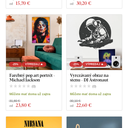
15
,70 €
30
,20 €
od
od
-25%
VÝPREDAJ 🔥
-25%
VÝPREDAJ 🔥
Farebný pop art portrét -
Vyrezávaný obraz na
Michael Jackson
stenu - DJ Astronaut
(
0
)
(
0
)
Môžete mať doma už zajtra
Môžete mať doma už zajtra
31,80 €
30,10 €
23
,80 €
22
,60 €
od
od