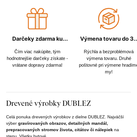
Darčeky zdarma ku
Výmena tovaru do 3
každej objednávke
dní
Čím viac nakúpite, tým
Rýchla a bezproblémová
hodnotnejšie darčeky získate -
výmena tovaru. Druhé
vrátane dopravy zdarma!
poštovné pri výmene hradím
my!
Drevené výrobky DUBLEZ
Celá ponuka drevených výrobkov z dielne DUBLEZ. Najväčší
výber
gravírovaných obrazov, detailných mandál,
prepracovaných stromov života, citátov či nálepiek
na
stenu. Všetky bytové…