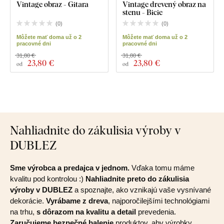
Vintage obraz - Gitara
Vintage drevený obraz na
stenu - Bicie
(
0
)
(
0
)
Môžete mať doma už o 2
Môžete mať doma už o 2
pracovné dni
pracovné dni
31,80 €
31,80 €
23
,80 €
23
,80 €
od
od
Nahliadnite do zákulisia výroby v
DUBLEZ
Sme výrobca a predajca v jednom.
Vďaka tomu máme
kvalitu pod kontrolou :)
Nahliadnite preto do zákulisia
výroby v DUBLEZ
a spoznajte, ako vznikajú vaše vysnívané
dekorácie.
Vyrábame z dreva
, najporočilejšími technológiami
na trhu,
s dôrazom na kvalitu a detail
prevedenia.
Zaručujeme bezpečné balenie
produktov, aby výrobky