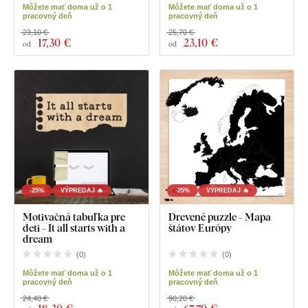
Môžete mať doma už o 1
Môžete mať doma už o 1
pracovný deň
pracovný deň
23,10 €
25,70 €
17
,30 €
23
,10 €
od
od
-25%
VÝPREDAJ 🔥
-25%
VÝPREDAJ 🔥
Motivačná tabuľka pre
Drevené puzzle - Mapa
deti - It all starts with a
štátov Európy
dream
(
0
)
(
0
)
Môžete mať doma už o 1
Môžete mať doma už o 1
pracovný deň
pracovný deň
24,40 €
90,20 €