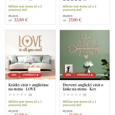
Môžete mať doma už o 1
Môžete mať doma už o 1
pracovný deň
pracovný deň
45,10 €
36,00 €
33
,80 €
27
,00 €
od
od
-25%
VÝPREDAJ 🔥
-25%
VÝPREDAJ 🔥
Krátky citát v angličtine
Drevený anglický citát o
na stenu - LOVE
láske na stenu - Key
(
0
)
(
0
)
Môžete mať doma už o 1
Môžete mať doma už o 1
pracovný deň
pracovný deň
45,10 €
45,10 €
33
,80 €
33
,80 €