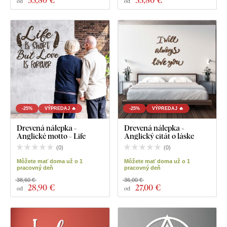
od
od
-25%
VÝPREDAJ 🔥
-25%
VÝPREDAJ 🔥
Drevená nálepka -
Drevená nálepka -
Anglické motto - Life
Anglický citát o láske
(
0
)
(
0
)
Môžete mať doma už o 1
Môžete mať doma už o 1
pracovný deň
pracovný deň
38,60 €
36,00 €
28
,90 €
27
,00 €
od
od