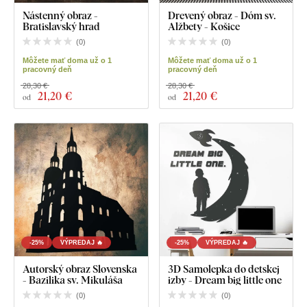
Nástenný obraz -
Drevený obraz - Dóm sv.
Bratislavský hrad
Alžbety - Košice
(
0
)
(
0
)
Môžete mať doma už o 1
Môžete mať doma už o 1
pracovný deň
pracovný deň
28,30 €
28,30 €
21
,20 €
21
,20 €
od
od
-25%
VÝPREDAJ 🔥
-25%
VÝPREDAJ 🔥
Autorský obraz Slovenska
3D Samolepka do detskej
- Bazilika sv. Mikuláša
izby - Dream big little one
(
0
)
(
0
)