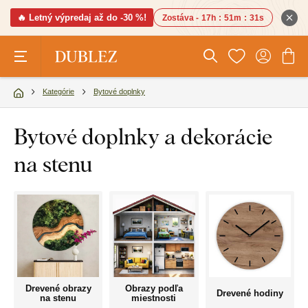
🔥 Letný výpredaj až do -30 %!
Zostáva -
17h
:
51m
:
30s
Kategórie
Bytové doplnky
Bytové doplnky a dekorácie
na stenu
Drevené obrazy
Obrazy podľa
Drevené hodiny
na stenu
miestnosti