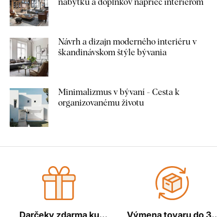
nábytku a doplnkov naprieč interiérom
Návrh a dizajn moderného interiéru v
škandinávskom štýle bývania
Minimalizmus v bývaní - Cesta k
organizovanému životu
Darčeky zdarma ku
Výmena tovaru do 3