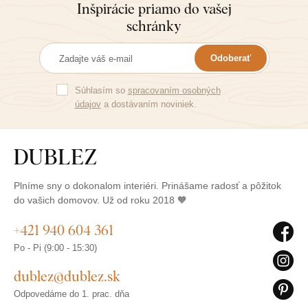
Inšpirácie priamo do vašej
schránky
Odoberať
Súhlasím so
spracovaním osobných
údajov
a dostávaním noviniek.
Plníme sny o dokonalom interiéri. Prinášame radosť a pôžitok
do vašich domovov. Už od roku 2018 🧡
+421 940 604 361
Po - Pi (9:00 - 15:30)
dublez@dublez.sk
Odpovedáme do 1. prac. dňa