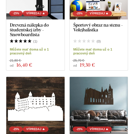
-25%
VÝPREDAJ 🔥
-25%
VÝPREDAJ 🔥
Drevená nálepka do
Športový obraz na stenu -
študentskej izby -
Volejbalistka
Snowboardista
(
1
)
(
0
)
Môžete mať doma už o 1
Môžete mať doma už o 1
pracovný deň
pracovný deň
21,80 €
25,70 €
16
,40 €
19
,30 €
od
od
-25%
VÝPREDAJ 🔥
-25%
VÝPREDAJ 🔥