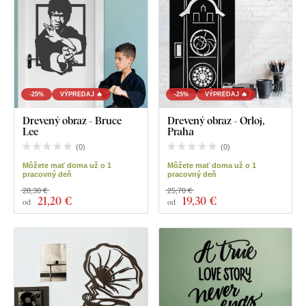
-25%
VÝPREDAJ 🔥
-25%
VÝPREDAJ 🔥
Drevený obraz - Bruce
Drevený obraz - Orloj,
Lee
Praha
(
0
)
(
0
)
Môžete mať doma už o 1
Môžete mať doma už o 1
pracovný deň
pracovný deň
28,30 €
25,70 €
21
,20 €
19
,30 €
od
od