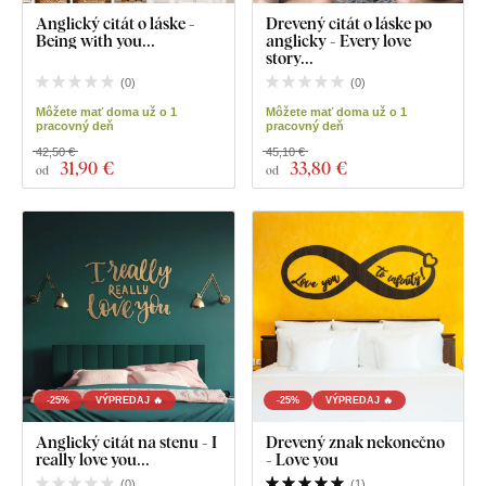
Anglický citát o láske -
Drevený citát o láske po
Being with you...
anglicky - Every love
story...
(
0
)
(
0
)
Môžete mať doma už o 1
Môžete mať doma už o 1
pracovný deň
pracovný deň
42,50 €
45,10 €
31
,90 €
33
,80 €
od
od
-25%
VÝPREDAJ 🔥
-25%
VÝPREDAJ 🔥
Anglický citát na stenu - I
Drevený znak nekonečno
really love you...
- Love you
(
0
)
(
1
)