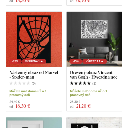
18
,30 €
67
,70 €
od
od
-25%
VÝPREDAJ 🔥
-25%
VÝPREDAJ 🔥
Nástenný obraz od Marvel
Drevený obraz Vincent
- Spider-man
van Gogh - Hviezdna noc
(
0
)
(
1
)
Môžete mať doma už o 1
Môžete mať doma už o 1
pracovný deň
pracovný deň
24,40 €
28,30 €
18
,30 €
21
,20 €
od
od