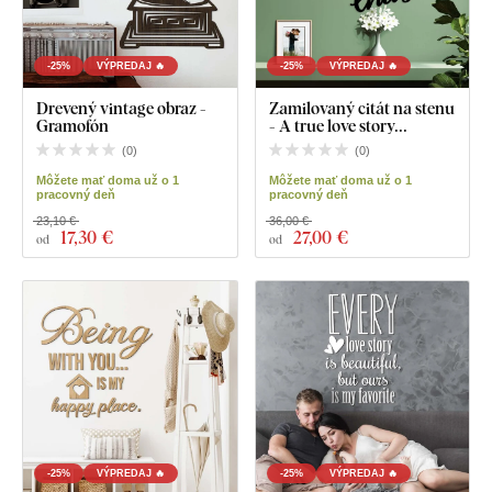
-25%
VÝPREDAJ 🔥
-25%
VÝPREDAJ 🔥
Drevený vintage obraz -
Zamilovaný citát na stenu
Gramofón
- A true love story...
(
0
)
(
0
)
Môžete mať doma už o 1
Môžete mať doma už o 1
pracovný deň
pracovný deň
23,10 €
36,00 €
17
,30 €
27
,00 €
od
od
-25%
VÝPREDAJ 🔥
-25%
VÝPREDAJ 🔥