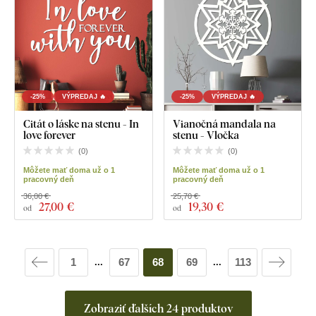
-25%
VÝPREDAJ 🔥
-25%
VÝPREDAJ 🔥
Citát o láske na stenu - In
Vianočná mandala na
love forever
stenu - Vločka
(
0
)
(
0
)
Môžete mať doma už o 1
Môžete mať doma už o 1
pracovný deň
pracovný deň
36,00 €
25,70 €
27
,00 €
19
,30 €
od
od
1
67
68
69
113
...
...
Zobraziť ďalších 24 produktov