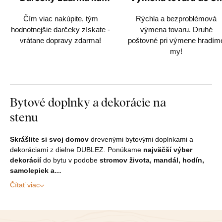
každej objednávke
dní
Čím viac nakúpite, tým
Rýchla a bezproblémová
hodnotnejšie darčeky získate -
výmena tovaru. Druhé
vrátane dopravy zdarma!
poštovné pri výmene hradím
my!
Bytové doplnky a dekorácie na
stenu
Skrášlite si svoj domov
drevenými bytovými doplnkami a
dekoráciami z dielne DUBLEZ. Ponúkame
najväčší výber
dekorácií
do bytu v podobe
stromov života, mandál, hodín,
samolepiek a…
Čítať viac