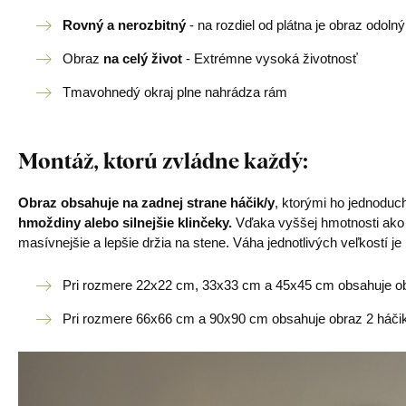
Rovný a nerozbitný
- na rozdiel od plátna je obraz odoln
Obraz
na celý život
- Extrémne vysoká životnosť
Tmavohnedý okraj plne nahrádza rám
Montáž, ktorú zvládne každý:
Obraz obsahuje na zadnej strane háčik/y
, ktorými ho jednoduc
hmoždiny alebo silnejšie klinčeky.
Vďaka vyššej hmotnosti ako 
masívnejšie a lepšie držia na stene. Váha jednotlivých veľkostí j
Pri rozmere 22x22 cm, 33x33 cm a 45x45 cm obsahuje ob
Pri rozmere 66x66 cm a 90x90 cm obsahuje obraz 2 háčik