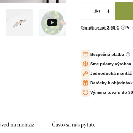
+ 7
Doručíme
od 2
,90 €
Pri
Bezpečná platba
Sme priamy výrobca
Jednoduchá montáž
Darčeky k objednávk
Výmena tovaru do 30
ávod na montáž
Často sa nás pýtate