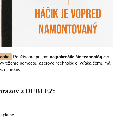
oske.
Používame pri tom
najpokročilejšie technológie
a
z vyrežeme pomocou laserovej technológie, vďaka čomu má
azní motív.
obrazov z DUBLEZ:
 plátne