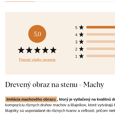
5
5,0
4
3
2
1
Prezrieť všetky recenzie
Drevený obraz na stenu - Machy
Imitácia machového obrazu
, ktorý je vytlačený na kvalitnú
kompozíciu rôznych druhov machov a lišajníkov, ktoré vytvárajú b
lišajníky sú usporiadané do rôznych tvarov a veľkostí, pričom nie