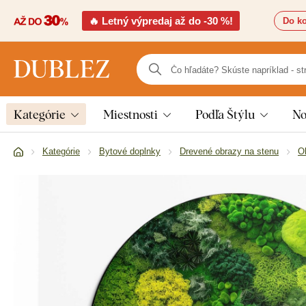
🔥 Letný výpredaj až do -30 %!
Do ko
Kategórie
Miestnosti
Podľa Štýlu
No
Kategórie
Bytové doplnky
Drevené obrazy na stenu
O