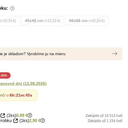
bku:
45x45 cm
66x66 cm
+10,70 €
+23,10 €
+42,20 €
nie je skladom? Vyrobíme ju na mieru
-
25
%
racovné dni
(
12.08.2026
)
nčí o
6h
:
21m
:
44s
(1ks)
0,89 €
Zakúpilo už 10 513 ľudí
ýrobku
(1ks)
2,90 €
Zakúpilo už 1 154 ľudí