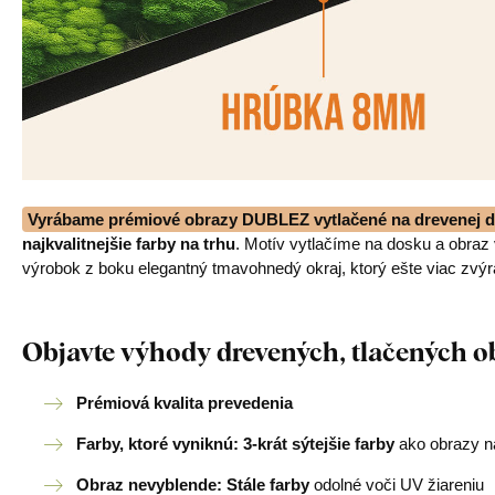
Vyrábame prémiové obrazy DUBLEZ vytlačené na drevenej d
najkvalitnejšie farby na trhu
. Motív vytlačíme na dosku a obra
výrobok z boku elegantný tmavohnedý okraj, ktorý ešte viac zvýr
Objavte výhody drevených, tlačených 
Prémiová kvalita prevedenia
Farby, ktoré vyniknú: 3-krát sýtejšie farby
ako obrazy na
Obraz nevyblende: Stále farby
odolné voči UV žiareniu