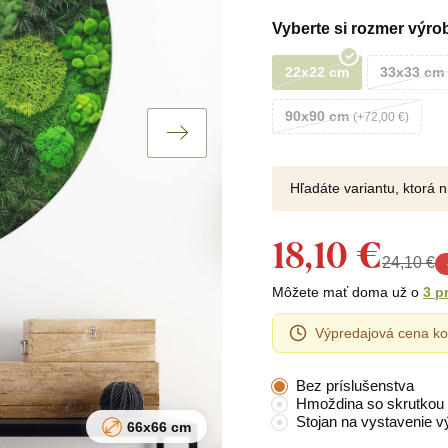
Vyberte si rozmer výro
22x22 cm
33x33 cm
90x90 cm
+72,00 €
Hľadáte variantu, ktorá 
18,10 €
24,10 €
Môžete mať doma už o
3 p
Výpredajová cena ko
Bez príslušenstva
Hmoždina so skrutkou
Stojan na vystavenie v
66x66 cm