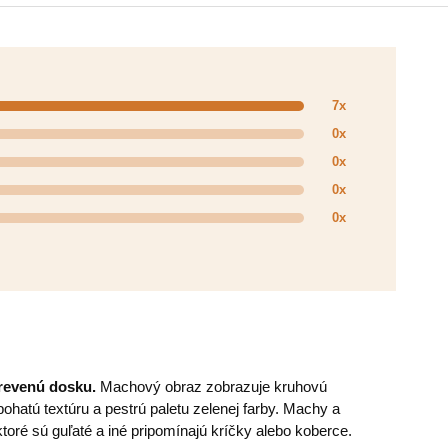
7x
0x
0x
0x
0x
 drevenú dosku.
Machový obraz zobrazuje kruhovú
ohatú textúru a pestrú paletu zelenej farby. Machy a
ktoré sú guľaté a iné pripomínajú kríčky alebo koberce.