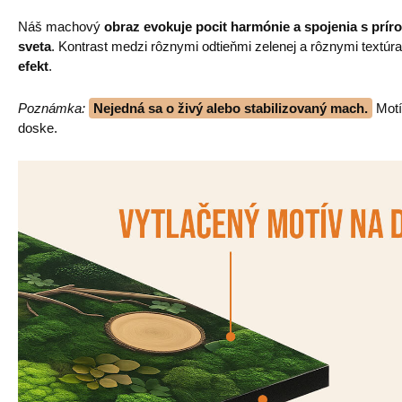
Náš machový
obraz evokuje pocit harmónie a spojenia s prír
sveta
. Kontrast medzi rôznymi odtieňmi zelenej a rôznymi textú
efekt
.
Poznámka:
Nejedná sa o živý alebo stabilizovaný mach.
Motí
doske.