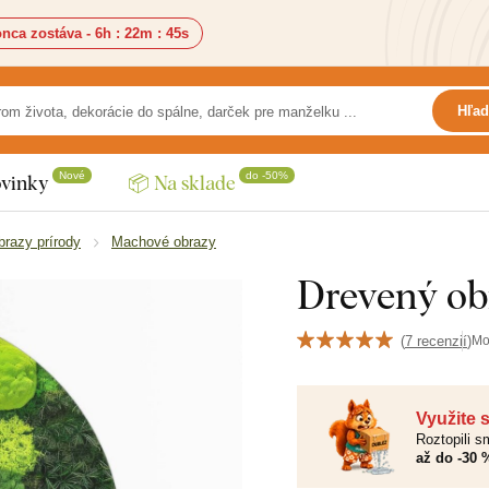
nca zostáva -
6h
:
22m
:
44s
Hľad
Nové
do -50%
vinky
📦 Na sklade
brazy prírody
Machové obrazy
Drevený ob
(
7 recenzií
)
Mo
Využite 
Roztopili 
až do -30 