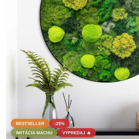
BESTSELLER
-25%
IMITÁCIA MACHU
VÝPREDAJ 🔥