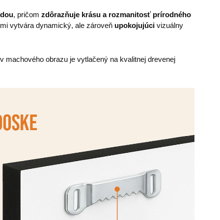
odou
, pričom
zdôrazňuje krásu a rozmanitosť prírodného
rami vytvára dynamický, ale zároveň
upokojujúci
vizuálny
v machového obrazu je vytlačený na kvalitnej drevenej