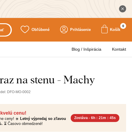
0
Obľúbené
Prihlásenie
Košík
ať
Blog / Inšpirácia
Kontakt
raz na stenu - Machy
del:
DFO-MO-0002
skvelú cenu!
Zostáva -
6h
:
21m
:
44s
sme ceny! ☀️
Letný výpredaj so zľavou
%.
⏳ Časovo obmedzené!